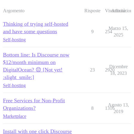
Argomento
Risposte
Visualizzazioni
Attività
Thinking of trying self-hosted
Marzo 15,
and have some questions
9
254
2025
Self-hosting
Bottom line: Is Discourse now
$12/month minimum on
Dicembre
DigitalOcean? 😔 [Not yet!
23
2920
18, 2023
:slight_smile:]
Self-hosting
Free Services for Non-Profit
Agosto 13,
Organizations?
8
1316
2019
Marketplace
Install with one click Discourse