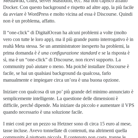
Mediawiki, Gitea, server Mastodon, ecc. Ma non capisco affatto
Docker. Con questo background e rispetto ad altre app, la più facile
da avviare è WordPress e molto vicina ad essa è Discourse. Quindi
non è un problema, affatto.
Il “one-click” di DigitalOcean ha alcuni problemi a volte (molto
vero con tutte le loro app), ma il più grande punto interrogativo è in
realtà Meta stessa. Se un amministratore inesperto ha problemi, la
prima domanda è
è una configurazione standard
e se la risposta è
sì, ma è un “one-click” di Discourse, non ricevi supporto. La
community può aiutare o meno. Ma poiché installare Discourse è
facile, se hai un qualsiasi background da qualcosa, farlo
manualmente e impiegare circa un’ora è una buona opzione.
Iniziare con qualcosa di un po’ più grande del minimo annunciato è
semplicemente intelligente. La questione delle dimensioni è
difficile, perché dipende. Ma iniziare da piccolo e aumentare il VPS
quando necessario è una soluzione facile.
I miei costi per un pezzo su Hetzner sono di circa 15 euro al mese,
tasse incluse. Avevo tonnellate di contenuti, ma altrimenti quella
community è piuttosto piccola. Il contenuto non costa, tranne le