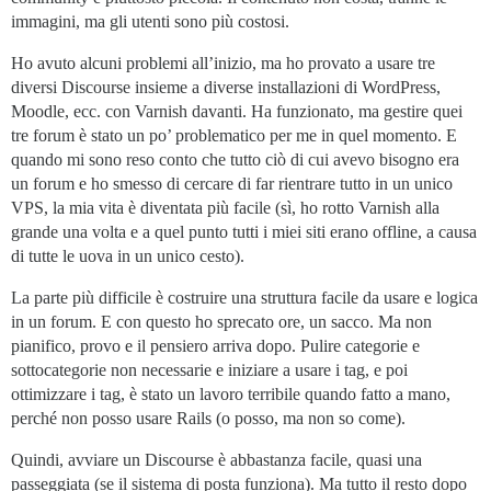
immagini, ma gli utenti sono più costosi.
Ho avuto alcuni problemi all’inizio, ma ho provato a usare tre
diversi Discourse insieme a diverse installazioni di WordPress,
Moodle, ecc. con Varnish davanti. Ha funzionato, ma gestire quei
tre forum è stato un po’ problematico per me in quel momento. E
quando mi sono reso conto che tutto ciò di cui avevo bisogno era
un forum e ho smesso di cercare di far rientrare tutto in un unico
VPS, la mia vita è diventata più facile (sì, ho rotto Varnish alla
grande una volta e a quel punto tutti i miei siti erano offline, a causa
di tutte le uova in un unico cesto).
La parte più difficile è costruire una struttura facile da usare e logica
in un forum. E con questo ho sprecato ore, un sacco. Ma non
pianifico, provo e il pensiero arriva dopo. Pulire categorie e
sottocategorie non necessarie e iniziare a usare i tag, e poi
ottimizzare i tag, è stato un lavoro terribile quando fatto a mano,
perché non posso usare Rails (o posso, ma non so come).
Quindi, avviare un Discourse è abbastanza facile, quasi una
passeggiata (se il sistema di posta funziona). Ma tutto il resto dopo