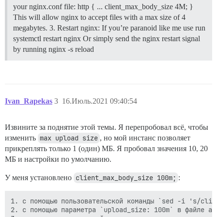
your nginx.conf file: http { ... client_max_body_size 4M; }
This will allow nginx to accept files with a max size of 4
megabytes. 3. Restart nginx: If you’re paranoid like me use run
systemctl restart nginx Or simply send the nginx restart signal
by running nginx -s reload
Ivan_Rapekas
3
16.Июль.2021 09:40:54
Извините за поднятие этой темы. Я перепробовал всё, чтобы
изменить
max upload size
, но мой инстанс позволяет
прикреплять только 1 (один) МБ. Я пробовал значения 10, 20
МБ и настройки по умолчанию.
У меня установлено
client_max_body_size 100m;
:
1. с помощью пользовательской команды `sed -i 's/clie
2. с помощью параметра `upload_size: 100m` в файле app