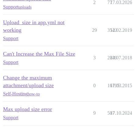
2
77
17.03.2026
Support
uploads
Upload_size in app.yml not
working
29
3543
12.02.2019
Support
Can't Increase the Max File Size
3
2849
23.07.2018
Support
Change the maximum
attachment/upload size
0
16195
17.03.2015
Self-Hosting
how-to
Max upload size error
9
507
17.10.2024
Support