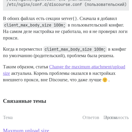
В обоих файлах есть секции server{}. Сначала я добавил
client_max_body_size 100m;
в пользовательский конфиг.
На самом деле настройка не сработала, но я не проверял логи
прокси.
Когда я переместил
client_max_body_size 100m;
в конфиг
по умолчанию (родительский), проблема была решена.
Таким образом, статья
Change the maximum attachment/upload
size
актуальна. Корень проблемы оказался в настройках
внешнего прокси, вне Discourse, что даже лучше
.
Связанные темы
Тема
Ответов
Просм.
Активность
Maxmum upload size