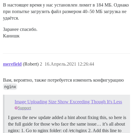
В настоящее время у нас установлен лимит в 184 МБ. Однако
при попытке загрузить файл размером 40–50 МБ загрузка не
удаётся.
Заранее спасибо.
Канишк
merefield
(Robert)
2
16.Апрель.2021 12:26:44
Вам, вероятно, также потребуется изменить конфигурацию
nginx
Image Uploading Size Show Exceeding Though It's Less
Support
I guess the new update added a hint about fixing this, so here is
the full guide for those who face the same issue… it’s all about
nginx: 1. Go to nginx folder: cd /etc/nginx 2. Add this line to