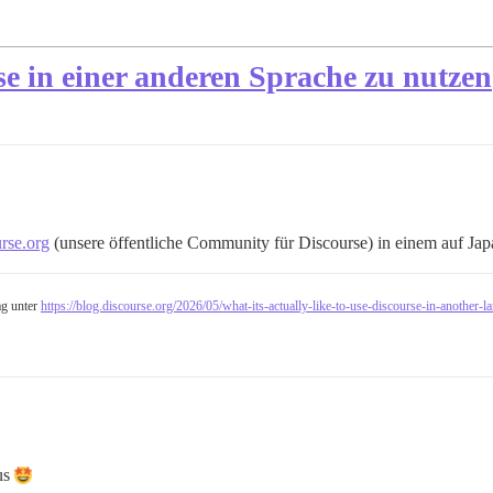
rse in einer anderen Sprache zu nutzen
urse.org
(unsere öffentliche Community für Discourse) in einem auf Japa
ag unter
https://blog.discourse.org/2026/05/what-its-actually-like-to-use-discourse-in-another-l
aus