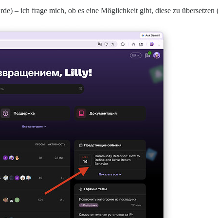
de) – ich frage mich, ob es eine Möglichkeit gibt, diese zu übersetzen