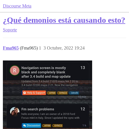
Discourse Meta
¿Qué demonios está causando esto?
Soporte
Fma965
(Fma965)
1
3 Octubre, 2022 19:24