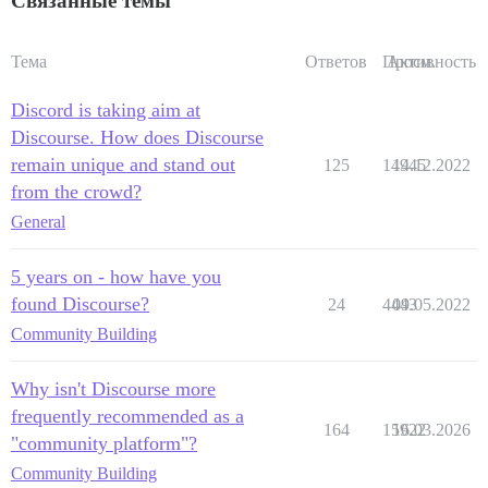
Связанные темы
Тема
Ответов
Просм.
Активность
Discord is taking aim at
Discourse. How does Discourse
remain unique and stand out
125
14945
14.12.2022
from the crowd?
General
5 years on - how have you
found Discourse?
24
4443
09.05.2022
Community Building
Why isn't Discourse more
frequently recommended as a
164
15922
16.03.2026
"community platform"?
Community Building