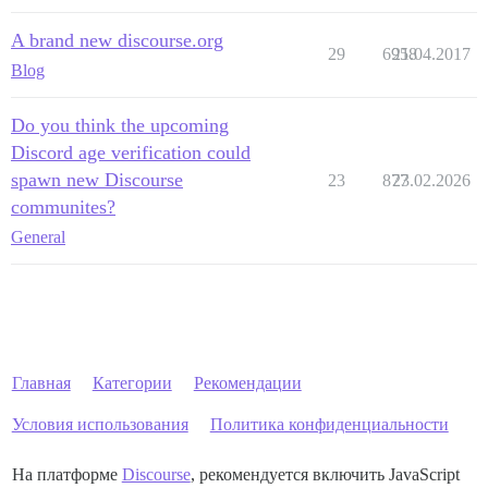
A brand new discourse.org
29
6958
21.04.2017
Blog
Do you think the upcoming
Discord age verification could
spawn new Discourse
23
877
23.02.2026
communites?
General
Главная
Категории
Рекомендации
Условия использования
Политика конфиденциальности
На платформе
Discourse
, рекомендуется включить JavaScript