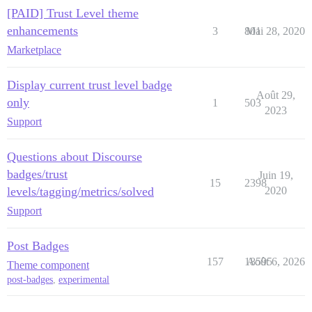
[PAID] Trust Level theme
enhancements
3
801
Mai 28, 2020
Marketplace
Display current trust level badge
Août 29,
only
1
503
2023
Support
Questions about Discourse
badges/trust
Juin 19,
15
2398
levels/tagging/metrics/solved
2020
Support
Post Badges
157
18595
Août 6, 2026
Theme component
post-badges
,
experimental