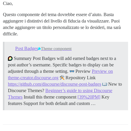
Ciao,
Questo componente del tema dovrebbe essere d’aiuto. Basta
aggiungere i distintivi del livello di fiducia da visualizzare. Puoi
anche aggiungere un titolo personalizzato se lo desideri, ma sarà
difficile.
Post Badges
Theme component
Summary Post Badges will add earned badges next to a
post author’s username. Specific badges to display can be
adjusted through a theme setting.
Preview
Preview on
theme-creator.discourse.org
Repository Link
https://github.com/discourse/discourse-post-badges
New to
Discourse Themes?
Beginner’s guide to using Discourse
Themes
Install this theme component
[39%20PM]
Key
features Support for both default and custom …