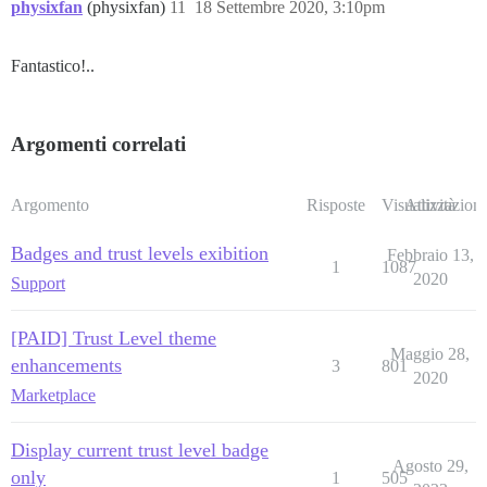
physixfan
(physixfan)
11
18 Settembre 2020, 3:10pm
Fantastico!..
Argomenti correlati
Argomento
Risposte
Visualizzazioni
Attività
Badges and trust levels exibition
Febbraio 13,
1
1087
2020
Support
[PAID] Trust Level theme
Maggio 28,
enhancements
3
801
2020
Marketplace
Display current trust level badge
Agosto 29,
only
1
505