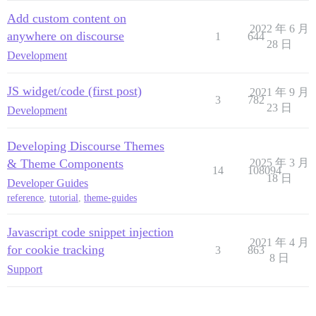
Add custom content on
2022 年 6 月
anywhere on discourse
1
644
28 日
Development
JS widget/code (first post)
2021 年 9 月
3
782
23 日
Development
Developing Discourse Themes
& Theme Components
2025 年 3 月
14
108094
18 日
Developer Guides
reference
,
tutorial
,
theme-guides
Javascript code snippet injection
2021 年 4 月
for cookie tracking
3
863
8 日
Support