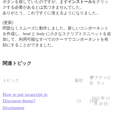
ボタンを探していたのですが、まず
インストール
をクリッ
クする必要があるとは気づきませんでした。
ありがとう、これですぐに使えるようになりました。
[更新]
問題なくスムーズに動作しました。新しいコンポーネント
を作成し、head と body に小さなスクリプトスニペットを追
加して、利用可能なすべてのテーマでコンポーネントを有
効にすることができました。
関連トピック
表
アクティビ
トピック
返信
示
ティ
How to put javascript in
2022 年 11
Discourse theme?
13
2168
月 20 日
Development