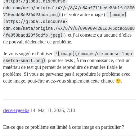
(https://global.discourse-
cdn.com/meta/original/4X/c/8/4/c84af711be6e56b1fa1500
710edd6869364935da.png)
) et votre autre image (
![image]
(https://global.discourse-
cdn.com/meta/original/4X/8/9/8/89898942816045cca65888
4fa050bacd20f3cdfb.jpeg)
), et j’ai constaté qu’aucune d’elles
ne pouvait déclencher ce problème.
Je vous suggère d’utiliser
![image](/images/discourse-logo-
sketch-small.png)
pour les tests ; à ma connaissance, c’est un
matériau de test qui permet de reproduire de manière fiable le
problème. Si vous ne parvenez pas à reproduire le problème avec
cette image, peut-être avez-vous simplement cette chance
.
denvergeeks
14
Mai 11, 2026, 7:10
Est-ce que ce problème est limité à cette image en particulier ?