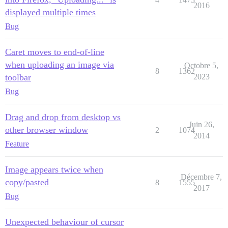
2016
displayed multiple times
Bug
Caret moves to end-of-line
when uploading an image via
Octobre 5,
8
1362
toolbar
2023
Bug
Drag and drop from desktop vs
Juin 26,
other browser window
2
1074
2014
Feature
Image appears twice when
Décembre 7,
copy/pasted
8
1555
2017
Bug
Unexpected behaviour of cursor