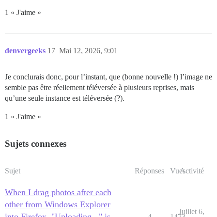
1 « J'aime »
denvergeeks
17
Mai 12, 2026, 9:01
Je conclurais donc, pour l’instant, que (bonne nouvelle !) l’image ne
semble pas être réellement téléversée à plusieurs reprises, mais
qu’une seule instance est téléversée (?).
1 « J'aime »
Sujets connexes
Sujet
Réponses
Vues
Activité
When I drag photos after each
other from Windows Explorer
Juillet 6,
into Firefox, "Uploading..." is
4
1473