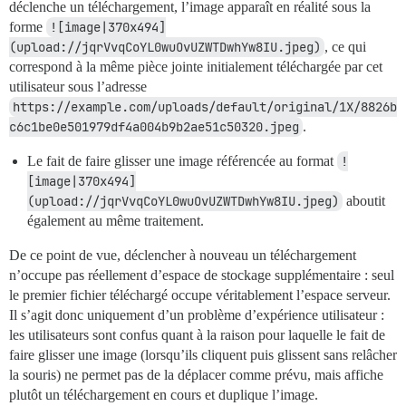
déclenche un téléchargement, l’image apparaît en réalité sous la
forme
![image|370x494]
(upload://jqrVvqCoYL0wuOvUZWTDwhYw8IU.jpeg)
, ce qui
correspond à la même pièce jointe initialement téléchargée par cet
utilisateur sous l’adresse
https://example.com/uploads/default/original/1X/8826b
c6c1be0e501979df4a004b9b2ae51c50320.jpeg
.
Le fait de faire glisser une image référencée au format
!
[image|370x494]
(upload://jqrVvqCoYL0wuOvUZWTDwhYw8IU.jpeg)
aboutit
également au même traitement.
De ce point de vue, déclencher à nouveau un téléchargement
n’occupe pas réellement d’espace de stockage supplémentaire : seul
le premier fichier téléchargé occupe véritablement l’espace serveur.
Il s’agit donc uniquement d’un problème d’expérience utilisateur :
les utilisateurs sont confus quant à la raison pour laquelle le fait de
faire glisser une image (lorsqu’ils cliquent puis glissent sans relâcher
la souris) ne permet pas de la déplacer comme prévu, mais affiche
plutôt un téléchargement en cours et duplique l’image.