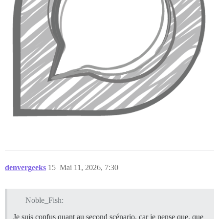
denvergeeks
15
Mai 11, 2026, 7:30
Noble_Fish:
Je suis confus quant au second scénario, car je pense que, que