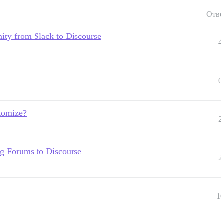
Отв
ity from Slack to Discourse
stomize?
ng Forums to Discourse
1