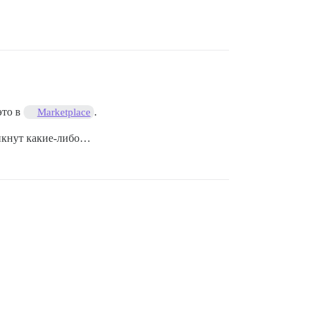
это в
.
Marketplace
никнут какие-либо…