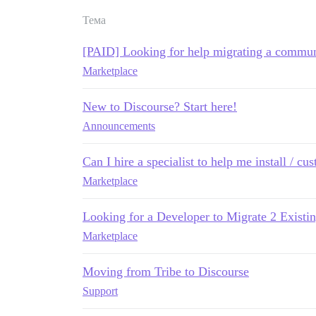
Тема
[PAID] Looking for help migrating a commun
Marketplace
New to Discourse? Start here!
Announcements
Can I hire a specialist to help me install / cu
Marketplace
Looking for a Developer to Migrate 2 Existi
Marketplace
Moving from Tribe to Discourse
Support