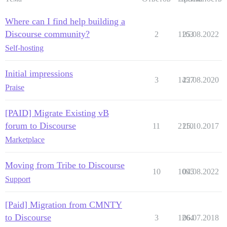
Where can I find help building a
Discourse community?
2
1163
25.08.2022
Self-hosting
Initial impressions
3
1457
22.08.2020
Praise
[PAID] Migrate Existing vB
forum to Discourse
11
2110
25.10.2017
Marketplace
Moving from Tribe to Discourse
10
1095
04.08.2022
Support
[Paid] Migration from CMNTY
to Discourse
3
1264
06.07.2018