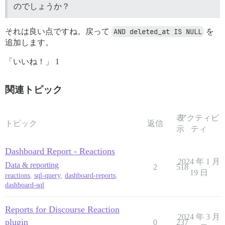
のでしょうか？
それは良い点ですね。戻って
AND deleted_at IS NULL
を
追加します。
「いいね！」 1
関連トピック
表
アクティビ
トピック
返信
示
ティ
Dashboard Report - Reactions
2024 年 1 月
Data & reporting
2
518
19 日
reactions
,
sql-query
,
dashboard-reports
,
dashboard-sql
Reports for Discourse Reaction
2024 年 3 月
plugin
0
237