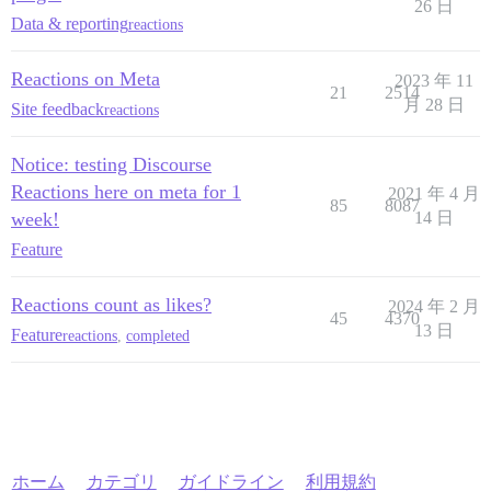
26 日
Data & reporting
reactions
Reactions on Meta
2023 年 11
21
2514
月 28 日
Site feedback
reactions
Notice: testing Discourse
Reactions here on meta for 1
2021 年 4 月
85
8087
week!
14 日
Feature
Reactions count as likes?
2024 年 2 月
45
4370
13 日
Feature
reactions
,
completed
ホーム
カテゴリ
ガイドライン
利用規約