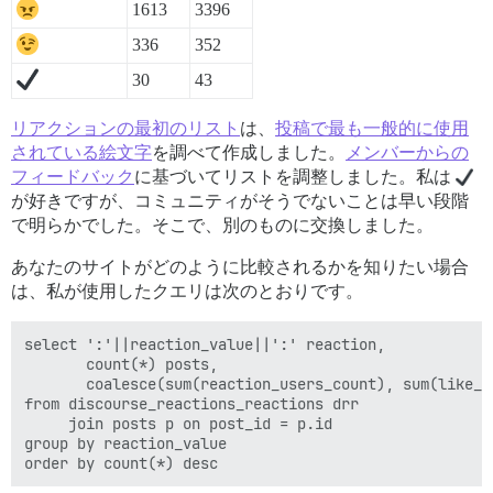
1613
3396
336
352
30
43
リアクションの最初のリスト
は、
投稿で最も一般的に使用
されている絵文字
を調べて作成しました。
メンバーからの
フィードバック
に基づいてリストを調整しました。私は
が好きですが、コミュニティがそうでないことは早い段階
で明らかでした。そこで、別のものに交換しました。
あなたのサイトがどのように比較されるかを知りたい場合
は、私が使用したクエリは次のとおりです。
select ':'||reaction_value||':' reaction,

       count(*) posts,

       coalesce(sum(reaction_users_count), sum(like_co
from discourse_reactions_reactions drr

     join posts p on post_id = p.id

group by reaction_value
