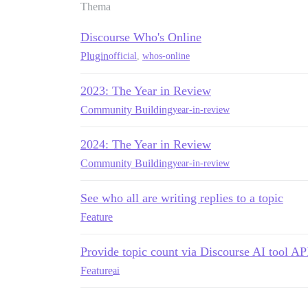
Thema
Discourse Who's Online
Plugin
official
,
whos-online
2023: The Year in Review
Community Building
year-in-review
2024: The Year in Review
Community Building
year-in-review
See who all are writing replies to a topic
Feature
Provide topic count via Discourse AI tool AP
Feature
ai