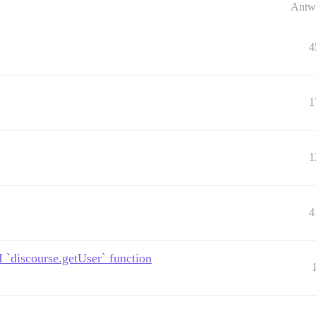
Antw
4
1
1
4
I `discourse.getUser` function