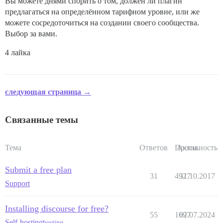
Вы можете днями спорить о том, должен ли плагин
предлагаться на определённом тарифном уровне, или же
можете сосредоточиться на создании своего сообщества.
Выбор за вами.
4 лайка
следующая страница →
Связанные темы
Тема
Ответов
Просм.
Активность
Submit a free plan
31
4927
31.10.2017
Support
Installing discourse for free?
55
1697
02.07.2024
Self-hosting
hosting