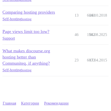
Comparing hosting providers
13
6640
26.10.2018
Self-hosting
hosting
Page views limit too low?
46
1582
04.08.2025
Support
What makes discourse.org
hosting better than
23
6033
17.04.2015
Communiteq, if anything?
Self-hosting
hosting
Главная
Категории
Рекомендации