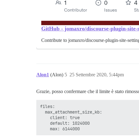
GitHub - jomaxro/discourse-plugin-site-s
Contribute to jomaxro/discourse-plugin-site-sett
Alon1
(Alon)
5
25 Settembre 2020, 5:44pm
Grazie, posso confermare che il limite è stato rimoss
files:

  max_attachment_size_kb:

    client: true

    default: 1024000
