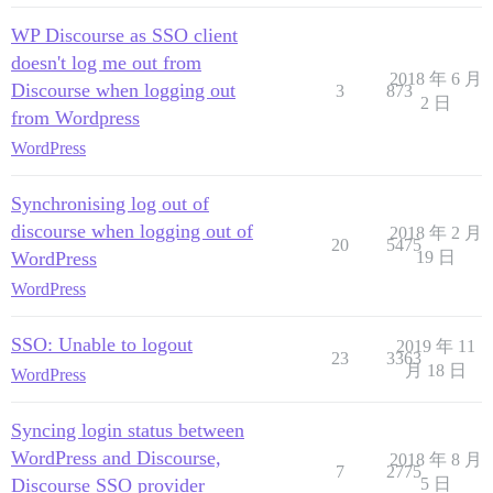
WP Discourse as SSO client
doesn't log me out from
2018 年 6 月
Discourse when logging out
3
873
2 日
from Wordpress
WordPress
Synchronising log out of
discourse when logging out of
2018 年 2 月
20
5475
WordPress
19 日
WordPress
SSO: Unable to logout
2019 年 11
23
3363
月 18 日
WordPress
Syncing login status between
WordPress and Discourse,
2018 年 8 月
7
2775
Discourse SSO provider
5 日