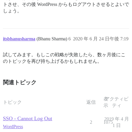
トさせ、その後 WordPress からもログアウトさせるとよいで
しょう。
itsbhanusharma
(Bhanu Sharma)
6
2020 年 6 月 24 日午後 7:19
試してみます。もしこの戦略が失敗したら、数ヶ月後にこ
のトピックを再び持ち上げるかもしれません。
関連トピック
表
アクティビ
トピック
返信
示
ティ
SSO - Cannot Log Out
2019 年 4 月
2
1075
1 日
WordPress