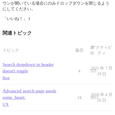
ウンが開いている場合にのみドロップダウンを閉じるよう
にしてください。
「いいね！」 1
関連トピック
表
アクティビ
トピック
返信
示
ティ
Search dropdown in header
2021 年 7 月
doesn't toggle
4
555
19 日
Bug
Advanced search page needs
2018 年 4 月
some :heart:
24
3033
10 日
UX