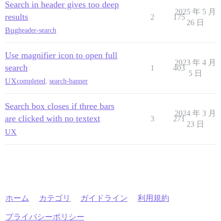
Search in header gives too deep
2025 年 5 月
results
2
175
26 日
Bug
header-search
Use magnifier icon to open full
2023 年 4 月
search
1
403
5 日
UX
completed
,
search-banner
Search box closes if three bars
2024 年 3 月
are clicked with no textext
3
271
23 日
UX
ホーム
カテゴリ
ガイドライン
利用規約
プライバシーポリシー