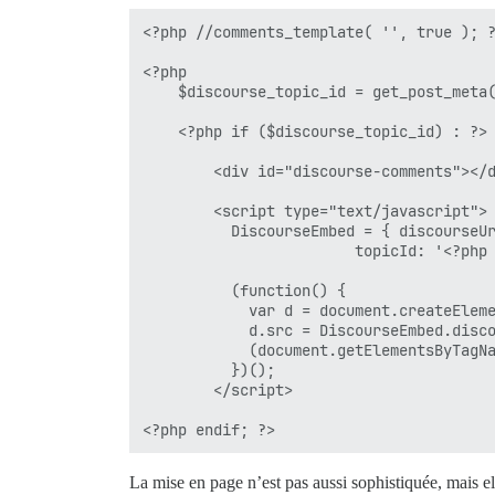
<?php //comments_template( '', true ); ?
<?php

	$discourse_topic_id = get_post_meta( $post->ID, 'discourse_topic_id', 1 ); ?>

	<?php if ($discourse_topic_id) : ?>

		<div id="discourse-comments"></div>

		<script type="text/javascript">

		  DiscourseEmbed = { discourseUrl: 'https://connect.oeglobal.org/',

						topicId: '<?php echo $discourse_topic_id ?>' };

		  (function() {

			var d = document.createElement('script'); d.type = 'text/javascript'; d.async = true;

			d.src = DiscourseEmbed.discourseUrl + 'javascripts/embed.js';

			(document.getElementsByTagName('head')[0] || document.getElementsByTagName('body')[0]).appendChild(d);

		  })();

		</script>

La mise en page n’est pas aussi sophistiquée, mais el