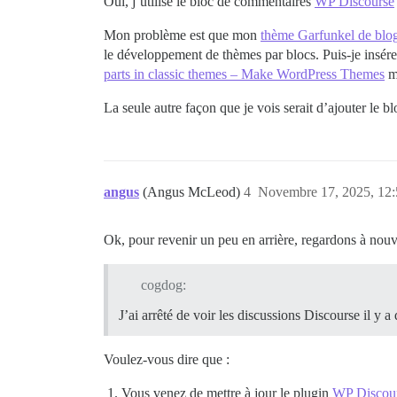
Oui, j’utilise le bloc de commentaires
WP Discourse
Mon problème est que mon
thème Garfunkel de blo
le développement de thèmes par blocs. Puis-je insé
parts in classic themes – Make WordPress Themes
ma
La seule autre façon que je vois serait d’ajouter le
angus
(Angus McLeod)
4
Novembre 17, 2025, 12:
Ok, pour revenir un peu en arrière, regardons à nou
cogdog:
J’ai arrêté de voir les discussions Discourse il y 
Voulez-vous dire que :
Vous venez de mettre à jour le plugin
WP Discou