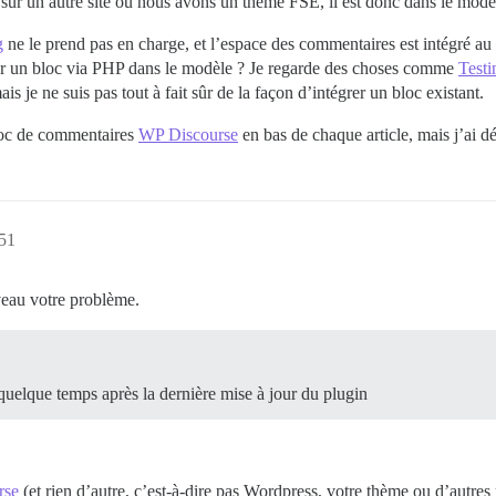
sur un autre site où nous avons un thème FSE, il est donc dans le modè
g
ne le prend pas en charge, et l’espace des commentaires est intégré au 
rer un bloc via PHP dans le modèle ? Je regarde des choses comme
Testi
is je ne suis pas tout à fait sûr de la façon d’intégrer un bloc existant.
 bloc de commentaires
WP Discourse
en bas de chaque article, mais j’ai déj
51
veau votre problème.
a quelque temps après la dernière mise à jour du plugin
rse
(et rien d’autre, c’est-à-dire pas Wordpress, votre thème ou d’autres 