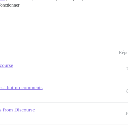
fonctionner
Répo
course
es" but no comments
s from Discourse
1