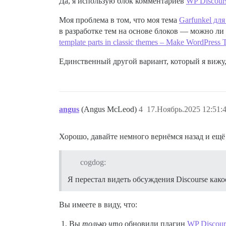
Да, я использую блок комментариев
WP Discour
Моя проблема в том, что моя тема
Garfunkel для
в разработке тем на основе блоков — можно ли
template parts in classic themes – Make WordPress
Единственный другой вариант, который я вижу
angus
(Angus McLeod)
4
17.Ноябрь.2025 12:51:
Хорошо, давайте немного вернёмся назад и ещё
cogdog:
Я перестал видеть обсуждения Discourse как
Вы имеете в виду, что:
Вы
только что
обновили плагин
WP Discour