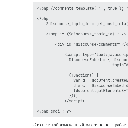
<?php //comments_template( '', true ); ?
<?php

	$discourse_topic_id = get_post_meta( $post->ID, 'discourse_topic_id', 1 ); ?>

	<?php if ($discourse_topic_id) : ?>

		<div id="discourse-comments"></div>

			<script type="text/javascript">

			  DiscourseEmbed = { discourseUrl: 'https://connect.oeglobal.org/',

								 topicId: '<?php echo $discourse_topic_id?>' };

			  (function() {

				var d = document.createElement('script'); d.type = 'text/javascript'; d.async = true;

				d.src = DiscourseEmbed.discourseUrl + 'javascripts/embed.js';

				(document.getElementsByTagName('head')[0] || document.getElementsByTagName('body')[0]).appendChild(d);

			  })();

			</script>

Это не такой изысканный макет, но пока работ