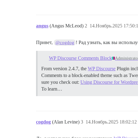
angus
(Angus McLeod)
2
14.Ноябрь.2025 17:50:
Привет,
! Рад узнать, как вы исполь
@cogdog
WP Discourse Comments Block
Administrato
From version 2.4.7, the
WP Discourse
Plugin inc
Comments to a block-enabled theme such as Twen
sure you check out:
Using Discourse for Wordpr
To learn…
cogdog
(Alan Levine)
3
14.Ноябрь.2025 18:02:12