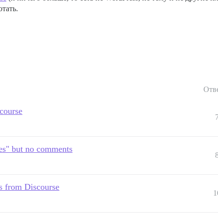
тать.
Отв
course
es" but no comments
s from Discourse
1