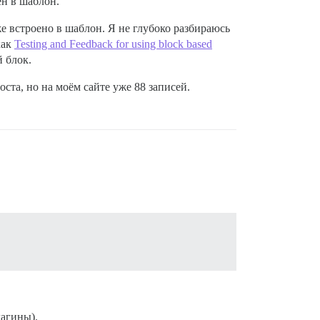
ен в шаблон.
е встроено в шаблон. Я не глубоко разбираюсь
как
Testing and Feedback for using block based
 блок.
ста, но на моём сайте уже 88 записей.
лагины).