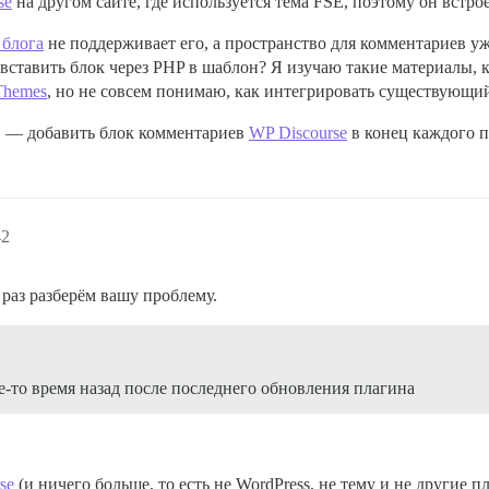
se
на другом сайте, где используется тема FSE, поэтому он встро
 блога
не поддерживает его, а пространство для комментариев уж
 вставить блок через PHP в шаблон? Я изучаю такие материалы, 
 Themes
, но не совсем понимаю, как интегрировать существующий
, — добавить блок комментариев
WP Discourse
в конец каждого по
42
 раз разберём вашу проблему.
ое-то время назад после последнего обновления плагина
se
(и ничего больше, то есть не WordPress, не тему и не другие п