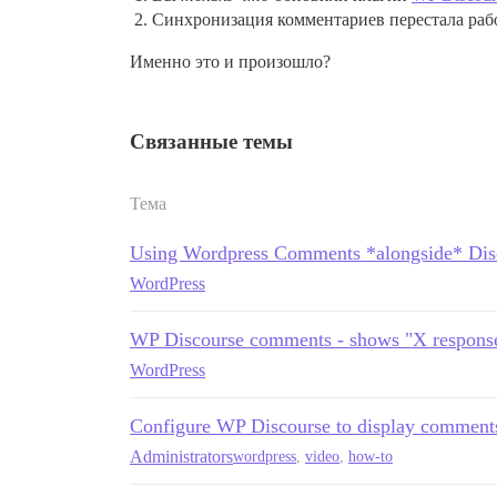
Синхронизация комментариев перестала рабо
Именно это и произошло?
Связанные темы
Тема
Using Wordpress Comments *alongside* Dis
WordPress
WP Discourse comments - shows "X respons
WordPress
Configure WP Discourse to display comment
Administrators
wordpress
,
video
,
how-to