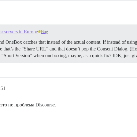
r servers in Europe
Bug
and OneBox catches that instead of the actual content. If instead of u
e that’s the “Share URL” and that doesn’t pop the Consent Dialog. (How
Short Version” when oneboxing, maybe, as a quick fix? IDK, just giv
:51
это не проблема Discourse.