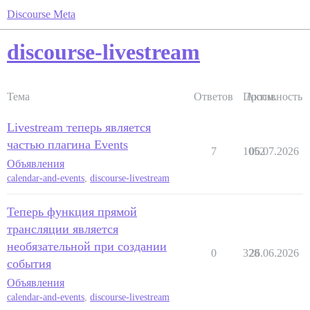
Discourse Meta
discourse-livestream
Тема
Ответов
Просм.
Активность
Livestream теперь является
частью плагина Events
7
1052
06.07.2026
Объявления
calendar-and-events
,
discourse-livestream
Теперь функция прямой
трансляции является
необязательной при создании
0
328
26.06.2026
события
Объявления
calendar-and-events
,
discourse-livestream