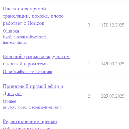
Плагин для прямой
трансляции, похоже, плохо
работает с Horizon
3
171
19.12.2025
Ошибка
fixed
,
discourse-livestream
,
horizon-theme
Большой разрыв между чатом
и контейнером темы
1
148
17.09.2025
Ошибка
discourse-livestream
Приватный прямой эфир и
Дискурс
2
205
27.07.2025
Общее
privacy
,
video
,
discourse-livestream
Редактирование превью
события ломается для