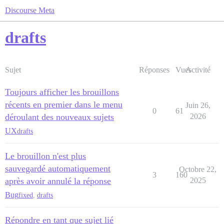
Discourse Meta
drafts
Sujet
Réponses
Vues
Activité
Toujours afficher les brouillons
récents en premier dans le menu
Juin 26,
0
61
déroulant des nouveaux sujets
2026
UX
drafts
Le brouillon n'est plus
sauvegardé automatiquement
Octobre 22,
3
160
après avoir annulé la réponse
2025
Bug
fixed
,
drafts
Répondre en tant que sujet lié