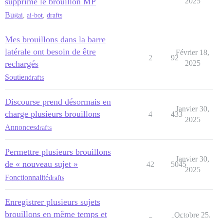
supprime le brouillon MP
2025
Bug
ai
,
ai-bot
,
drafts
Mes brouillons dans la barre
latérale ont besoin de être
Février 18,
2
92
rechargés
2025
Soutien
drafts
Discourse prend désormais en
Janvier 30,
charge plusieurs brouillons
4
433
2025
Annonces
drafts
Permettre plusieurs brouillons
Janvier 30,
de « nouveau sujet »
42
5045
2025
Fonctionnalité
drafts
Enregistrer plusieurs sujets
brouillons en même temps et
Octobre 25,