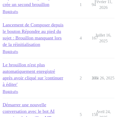
Février 11,
crée un second brouillon
1
94
2026
Bug
drafts
Lancement de Composer depuis
le bouton Répondre au pied du
Juillet 16,
sujet : Brouillon manquant lors
4
167
2025
de la réinitialisation
Bug
drafts
Le brouillon n'est plus
automatiquement enregistré
après avoir cliqué sur 'continuer
2
235
Mai 26, 2025
à éditer'
Bug
drafts
Démarrer une nouvelle
conversation avec le bot AI
Avril 24,
5
158