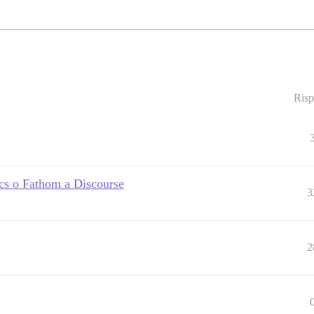
Risp
ics o Fathom a Discourse
3
2