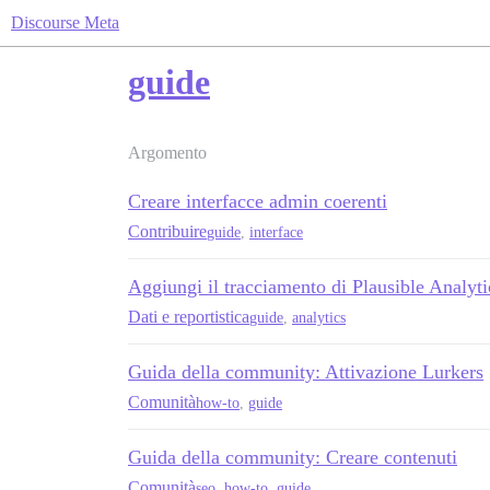
Discourse Meta
guide
Argomento
Creare interfacce admin coerenti
Contribuire
guide
,
interface
Aggiungi il tracciamento di Plausible Analyt
Dati e reportistica
guide
,
analytics
Guida della community: Attivazione Lurkers
Comunità
how-to
,
guide
Guida della community: Creare contenuti
Comunità
seo
,
how-to
,
guide