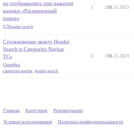
не отображались при нажатии
1
266
21.11.2023
кнопки «Расширенный
поиск»
UX
header-search
Столкновение между Header
Search и Categories Navbar
0
268
21.11.2023
TCs
Ошибка
categories-navbar
,
header-search
Главная
Категории
Рекомендации
Условия использования
Политика конфиденциальности