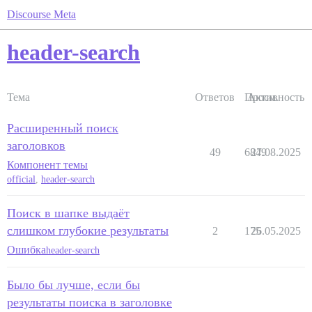
Discourse Meta
header-search
Тема
Ответов
Просм.
Активность
Расширенный поиск
заголовков
49
6849
27.08.2025
Компонент темы
official
,
header-search
Поиск в шапке выдаёт
слишком глубокие результаты
2
175
26.05.2025
Ошибка
header-search
Было бы лучше, если бы
результаты поиска в заголовке