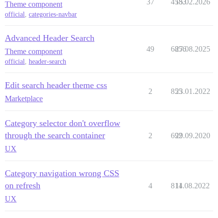
37
4583
15.02.2026
Theme component
official
,
categories-navbar
Advanced Header Search
49
6856
27.08.2025
Theme component
official
,
header-search
Edit search header theme css
2
855
23.01.2022
Marketplace
Category selector don't overflow
through the search container
2
692
29.09.2020
UX
Category navigation wrong CSS
on refresh
4
814
11.08.2022
UX