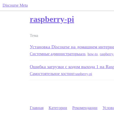
Discourse Meta
raspberry-pi
Тема
Установка Discourse на домашнем интерне
Системные администраторы
arm
,
how-to
,
raspberry
Ошибка загрузки с кодом выхода 1 на Rasp
Самостоятельное хостинг
raspberry-pi
Главная
Категории
Рекомендации
Услов