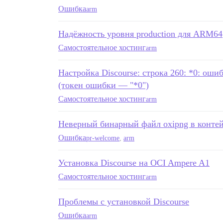
Ошибка
arm
Надёжность уровня production для ARM64
Самостоятельное хостинг
arm
Настройка Discourse: строка 260: *0: оши
(токен ошибки — "*0")
Самостоятельное хостинг
arm
Неверный бинарный файл oxipng в контей
Ошибка
pr-welcome
,
arm
Установка Discourse на OCI Ampere A1
Самостоятельное хостинг
arm
Проблемы с установкой Discourse
Ошибка
arm