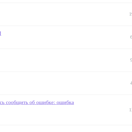
1
M
ось сообщить об ошибке: ошибка
1