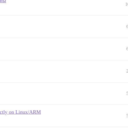
ены
1
rectly on Linux/ARM