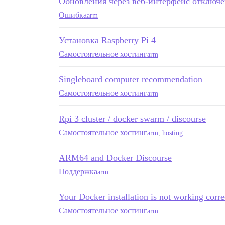
Обновления через веб-интерфейс отключ
Ошибка
arm
Установка Raspberry Pi 4
Самостоятельное хостинг
arm
Singleboard computer recommendation
Самостоятельное хостинг
arm
Rpi 3 cluster / docker swarm / discourse
Самостоятельное хостинг
arm
,
hosting
ARM64 and Docker Discourse
Поддержка
arm
Your Docker installation is not working cor
Самостоятельное хостинг
arm