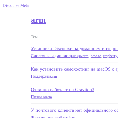
Discourse Meta
arm
Тема
Установка Discourse на домашнем интерне
Системные администраторы
arm
,
how-to
,
raspberry
Как установить самохостинг на macOS с
Поддержка
arm
Отлично работает на Graviton3
Похвала
arm
У почтового клиента нет официального о
Функция
arm
,
mail-receiver