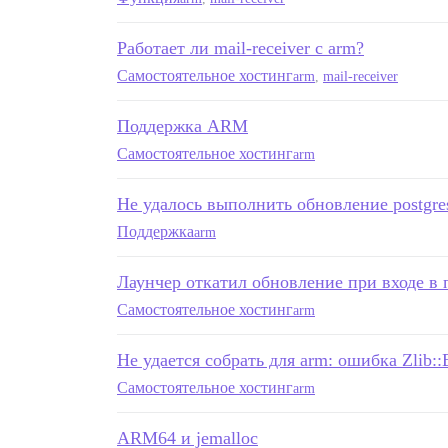
Работает ли mail-receiver с arm?
Самостоятельное хостинг
arm
,
mail-receiver
Поддержка ARM
Самостоятельное хостинг
arm
Не удалось выполнить обновление postgres
Поддержка
arm
Лаунчер откатил обновление при входе в
Самостоятельное хостинг
arm
Не удается собрать для arm: ошибка Zlib::B
Самостоятельное хостинг
arm
ARM64 и jemalloc