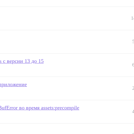
1
 с версии 13 до 15
 приложение
ufError во время assets:precompile