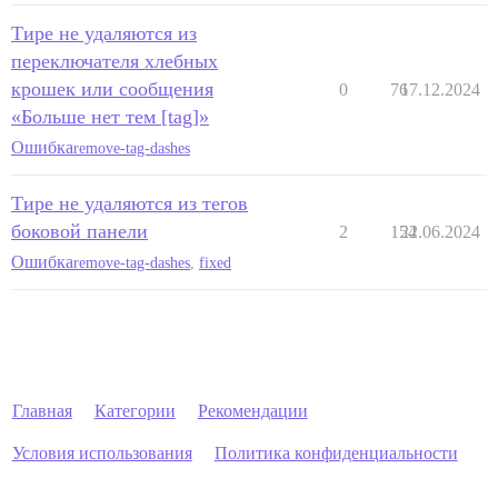
Тире не удаляются из
переключателя хлебных
крошек или сообщения
0
76
17.12.2024
«Больше нет тем [tag]»
Ошибка
remove-tag-dashes
Тире не удаляются из тегов
боковой панели
2
154
22.06.2024
Ошибка
remove-tag-dashes
,
fixed
Главная
Категории
Рекомендации
Условия использования
Политика конфиденциальности