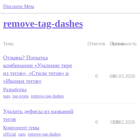
Discourse Meta
remove-tag-dashes
Тема
Ответов
Просм.
Активность
Отзывы? Попытка
комбинации «Удаление тире
из тегов», «Стили тегов» и
0
63
06.03.2026
«Иконки тегов»
Разработка
tags
,
tag-icons
,
remove-tag-dashes
Удалить дефисы из названий
тегов
6
1128
03.02.2026
Компонент темы
official
,
tags
,
remove-tag-dashes