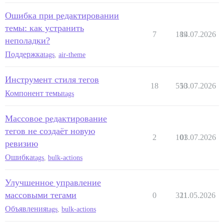
Ошибка при редактировании
темы: как устранить
7
189
14.07.2026
неполадки?
Поддержка
tags
,
air-theme
Инструмент стиля тегов
18
550
13.07.2026
Компонент темы
tags
Массовое редактирование
тегов не создаёт новую
2
101
03.07.2026
ревизию
Ошибка
tags
,
bulk-actions
Улучшенное управление
массовыми тегами
0
321
11.05.2026
Объявления
tags
,
bulk-actions