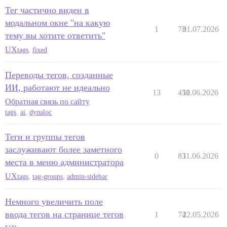
Тег частично виден в
модальном окне "на какую
1
73
01.07.2026
тему вы хотите ответить"
UX
tags
,
fixed
Переводы тегов, созданные
ИИ, работают не идеально
13
450
11.06.2026
Обратная связь по сайту
tags
,
ai
,
dynaloc
Теги и группы тегов
заслуживают более заметного
0
83
11.06.2026
места в меню администратора
UX
tags
,
tag-groups
,
admin-sidebar
Немного увеличить поле
ввода тегов на странице тегов
1
74
22.05.2026