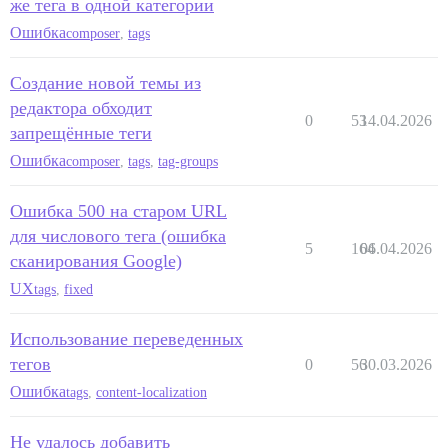
же тега в одной категории
Ошибка
composer
,
tags
Создание новой темы из
редактора обходит
0
53
14.04.2026
запрещённые теги
Ошибка
composer
,
tags
,
tag-groups
Ошибка 500 на старом URL
для числового тега (ошибка
5
164
06.04.2026
сканирования Google)
UX
tags
,
fixed
Использование переведенных
тегов
0
56
30.03.2026
Ошибка
tags
,
content-localization
Не удалось добавить