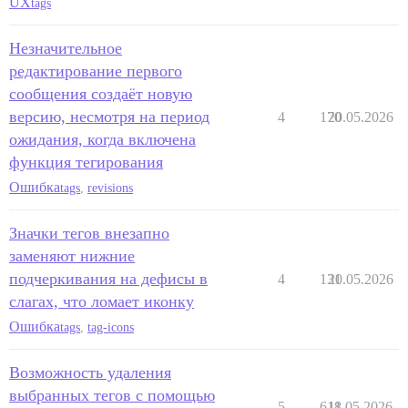
UX
tags
Незначительное
редактирование первого
сообщения создаёт новую
версию, несмотря на период
4
170
20.05.2026
ожидания, когда включена
функция тегирования
Ошибка
tags
,
revisions
Значки тегов внезапно
заменяют нижние
подчеркивания на дефисы в
4
131
20.05.2026
слагах, что ломает иконку
Ошибка
tags
,
tag-icons
Возможность удаления
выбранных тегов с помощью
5
618
11.05.2026