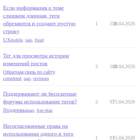
Если информация о теме
слишком длинная, теги
обрезаются и создают пустую
1
150
20.04.2026
строку
UX
mobile
,
tags
,
fixed
Тег для просмотра истории
изменений постов
3
109
20.04.2026
Обратная связь по сайту
completed
,
tags
,
revisions
Поддерживают ли бесплатные
форумы использование тегов?
2
97
15.04.2026
Поддержка
tags
,
free-plan
Несогласованные права на
использование одного и того
1
93
15.04.2026