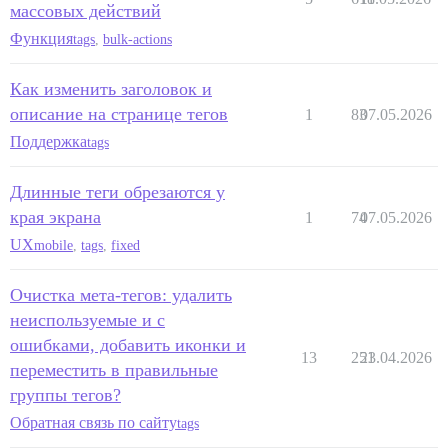
массовых действий
Функция
tags
,
bulk-actions
Как изменить заголовок и
описание на странице тегов
1
83
07.05.2026
Поддержка
tags
Длинные теги обрезаются у
края экрана
1
74
07.05.2026
UX
mobile
,
tags
,
fixed
Очистка мета-тегов: удалить
неиспользуемые и с
ошибками, добавить иконки и
13
251
23.04.2026
переместить в правильные
группы тегов?
Обратная связь по сайту
tags