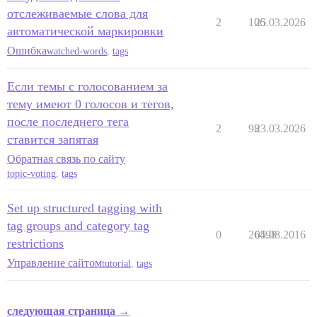
отслеживаемые слова для
2
106
25.03.2026
автоматической маркировки
Ошибка
watched-words
,
tags
Если темы с голосованием за
тему имеют 0 голосов и тегов,
после последнего тега
2
98
23.03.2026
ставится запятая
Обратная связь по сайту
topic-voting
,
tags
Set up structured tagging with
tag groups and category tag
0
26498
05.08.2016
restrictions
Управление сайтом
tutorial
,
tags
следующая страница →