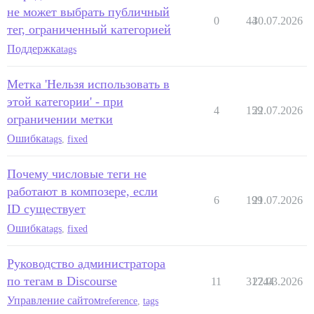
не может выбрать публичный
0
44
30.07.2026
тег, ограниченный категорией
Поддержка
tags
Метка 'Нельзя использовать в
этой категории' - при
4
159
22.07.2026
ограничении метки
Ошибка
tags
,
fixed
Почему числовые теги не
работают в композере, если
6
199
21.07.2026
ID существует
Ошибка
tags
,
fixed
Руководство администратора
по тегам в Discourse
11
31744
22.03.2026
Управление сайтом
reference
,
tags