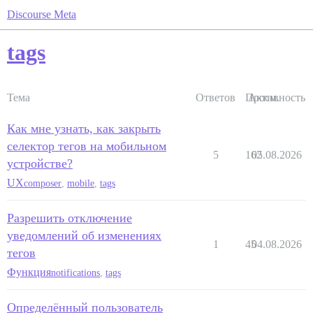
Discourse Meta
tags
Тема
Ответов
Просм.
Активность
Как мне узнать, как закрыть
селектор тегов на мобильном
5
162
05.08.2026
устройстве?
UX
composer
,
mobile
,
tags
Разрешить отключение
уведомлений об изменениях
1
45
04.08.2026
тегов
Функция
notifications
,
tags
Определённый пользователь