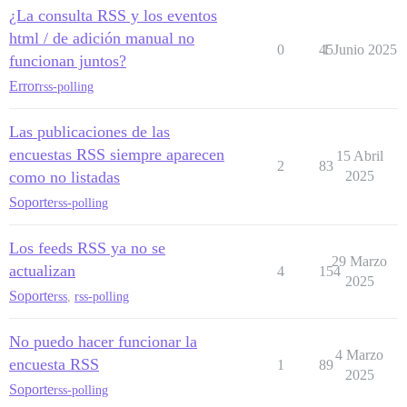
¿La consulta RSS y los eventos
html / de adición manual no
0
45
1 Junio 2025
funcionan juntos?
Error
rss-polling
Las publicaciones de las
encuestas RSS siempre aparecen
15 Abril
2
83
como no listadas
2025
Soporte
rss-polling
Los feeds RSS ya no se
29 Marzo
actualizan
4
154
2025
Soporte
rss
,
rss-polling
No puedo hacer funcionar la
4 Marzo
encuesta RSS
1
89
2025
Soporte
rss-polling