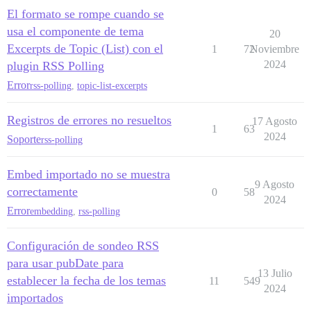
El formato se rompe cuando se
usa el componente de tema
20
Excerpts de Topic (List) con el
1
72
Noviembre
2024
plugin RSS Polling
Error
rss-polling
,
topic-list-excerpts
Registros de errores no resueltos
17 Agosto
1
63
2024
Soporte
rss-polling
Embed importado no se muestra
9 Agosto
correctamente
0
58
2024
Error
embedding
,
rss-polling
Configuración de sondeo RSS
para usar pubDate para
13 Julio
establecer la fecha de los temas
11
549
2024
importados