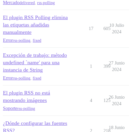
Mercado
delivered
,
rss-polling
El plugin RSS Polling elimina
las etiquetas añadidas
10 Julio
17
605
manualmente
2024
Error
rss-polling
,
fixed
Excepción de trabajo: método
undefined `name' para una
27 Junio
1
399
instancia de String
2024
Error
rss-polling
,
fixed
El plugin RSS no está
26 Junio
mostrando imágenes
4
125
2024
Soporte
rss-polling
¿Dónde configurar las fuentes
18 Junio
RSS?
2
218