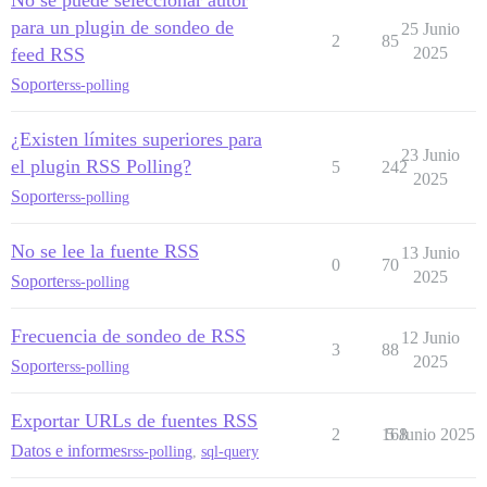
No se puede seleccionar autor
para un plugin de sondeo de
25 Junio
2
85
feed RSS
2025
Soporte
rss-polling
¿Existen límites superiores para
23 Junio
el plugin RSS Polling?
5
242
2025
Soporte
rss-polling
No se lee la fuente RSS
13 Junio
0
70
2025
Soporte
rss-polling
Frecuencia de sondeo de RSS
12 Junio
3
88
2025
Soporte
rss-polling
Exportar URLs de fuentes RSS
2
168
5 Junio 2025
Datos e informes
rss-polling
,
sql-query