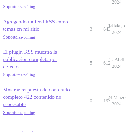
2024
Soporte
rss-polling
Agregando un feed RSS como
14 Mayo
temas en mi sitio
3
643
2024
Soporte
rss-polling
El plugin RSS muestra la
publicación completa por
12 Abril
5
612
defecto
2024
Soporte
rss-polling
Mostrar respuesta de contenido
completo 422 contenido no
23 Marzo
0
193
procesable
2024
Soporte
rss-polling