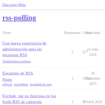
Discourse Meta
rss-polling
Tema
Respuestas
Vistas
Actividad
Una nueva experiencia de
administración para las
24 Julio
5
217
encuestas RSS
2026
Anuncios
rss-polling
Encuestas de RSS
26
3
17962
Diciembre
Plugin
2025
official
,
rss-polling
,
included-in-core
Exclude_tag no funciona en los
feeds RSS de categoría
3
89
7 Abril 2026