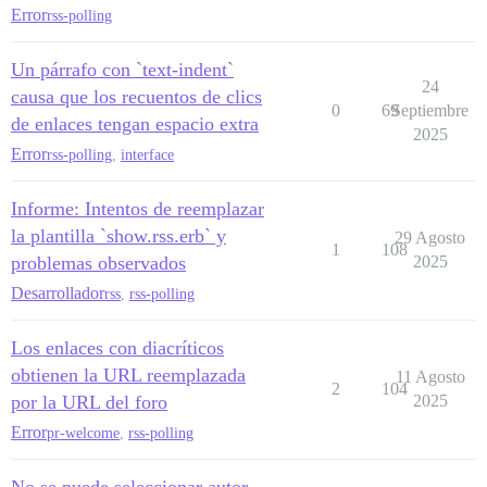
Error
rss-polling
Un párrafo con `text-indent`
24
causa que los recuentos de clics
0
69
Septiembre
de enlaces tengan espacio extra
2025
Error
rss-polling
,
interface
Informe: Intentos de reemplazar
la plantilla `show.rss.erb` y
29 Agosto
1
108
problemas observados
2025
Desarrollador
rss
,
rss-polling
Los enlaces con diacríticos
obtienen la URL reemplazada
11 Agosto
2
104
por la URL del foro
2025
Error
pr-welcome
,
rss-polling