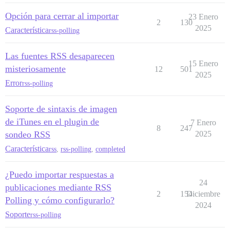
Opción para cerrar al importar
23 Enero
2
130
2025
Característica
rss-polling
Las fuentes RSS desaparecen
15 Enero
misteriosamente
12
501
2025
Error
rss-polling
Soporte de sintaxis de imagen
de iTunes en el plugin de
7 Enero
8
247
sondeo RSS
2025
Característica
rss
,
rss-polling
,
completed
¿Puedo importar respuestas a
24
publicaciones mediante RSS
2
154
Diciembre
Polling y cómo configurarlo?
2024
Soporte
rss-polling