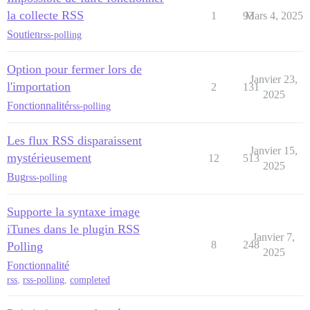
la collecte RSS
1
93
Mars 4, 2025
Soutien
rss-polling
Option pour fermer lors de
Janvier 23,
l'importation
2
131
2025
Fonctionnalité
rss-polling
Les flux RSS disparaissent
Janvier 15,
mystérieusement
12
513
2025
Bug
rss-polling
Supporte la syntaxe image
iTunes dans le plugin RSS
Janvier 7,
8
248
Polling
2025
Fonctionnalité
rss
,
rss-polling
,
completed