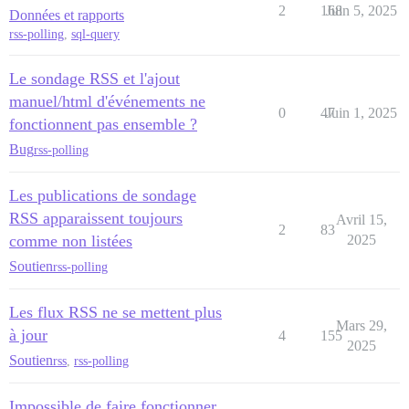
2
168
Juin 5, 2025
Données et rapports
rss-polling
,
sql-query
Le sondage RSS et l'ajout
manuel/html d'événements ne
0
47
Juin 1, 2025
fonctionnent pas ensemble ?
Bug
rss-polling
Les publications de sondage
RSS apparaissent toujours
Avril 15,
2
83
comme non listées
2025
Soutien
rss-polling
Les flux RSS ne se mettent plus
Mars 29,
à jour
4
155
2025
Soutien
rss
,
rss-polling
Impossible de faire fonctionner