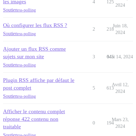
les images
4
125
2024
Soutien
rss-polling
Où configurer les flux RSS ?
Juin 18,
2
218
2024
Soutien
rss-polling
Ajouter un flux RSS comme
sujets sur mon site
3
645
Mai 14, 2024
Soutien
rss-polling
Plugin RSS affiche par défaut le
Avril 12,
post complet
5
613
2024
Soutien
rss-polling
Afficher le contenu complet
réponse 422 contenu non
Mars 23,
0
194
traitable
2024
Soutien
rss-polling