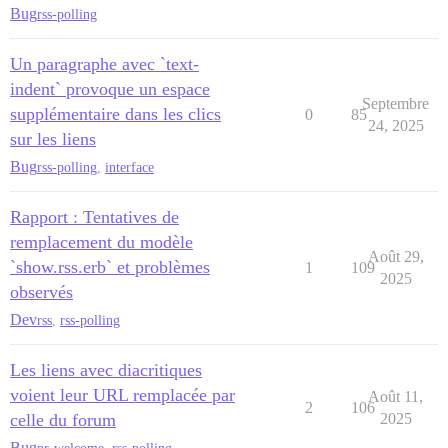
Bug
rss-polling
Un paragraphe avec `text-
indent` provoque un espace
Septembre
supplémentaire dans les clics
0
85
24, 2025
sur les liens
Bug
rss-polling
,
interface
Rapport : Tentatives de
remplacement du modèle
Août 29,
`show.rss.erb` et problèmes
1
109
2025
observés
Dev
rss
,
rss-polling
Les liens avec diacritiques
voient leur URL remplacée par
Août 11,
2
106
celle du forum
2025
Bug