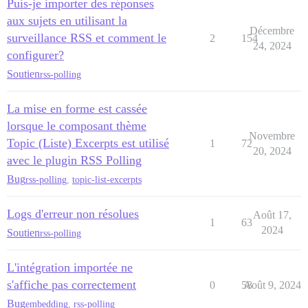
Puis-je importer des réponses
aux sujets en utilisant la
Décembre
surveillance RSS et comment le
2
154
24, 2024
configurer?
Soutien
rss-polling
La mise en forme est cassée
lorsque le composant thème
Novembre
Topic (Liste) Excerpts est utilisé
1
72
20, 2024
avec le plugin RSS Polling
Bug
rss-polling
,
topic-list-excerpts
Logs d'erreur non résolues
Août 17,
1
63
2024
Soutien
rss-polling
L'intégration importée ne
s'affiche pas correctement
0
58
Août 9, 2024
Bug
embedding
,
rss-polling