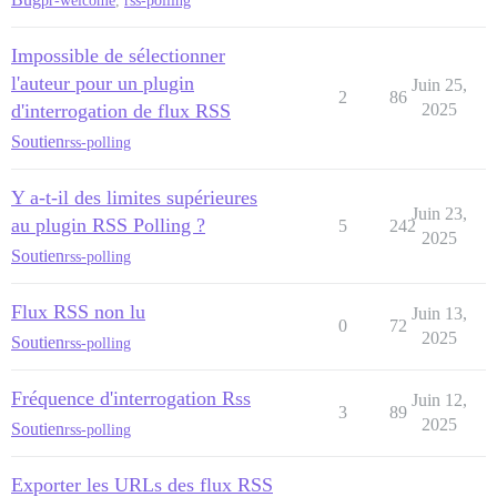
pr-welcome
,
rss-polling
Impossible de sélectionner
l'auteur pour un plugin
Juin 25,
2
86
d'interrogation de flux RSS
2025
Soutien
rss-polling
Y a-t-il des limites supérieures
Juin 23,
au plugin RSS Polling ?
5
242
2025
Soutien
rss-polling
Flux RSS non lu
Juin 13,
0
72
2025
Soutien
rss-polling
Fréquence d'interrogation Rss
Juin 12,
3
89
2025
Soutien
rss-polling
Exporter les URLs des flux RSS