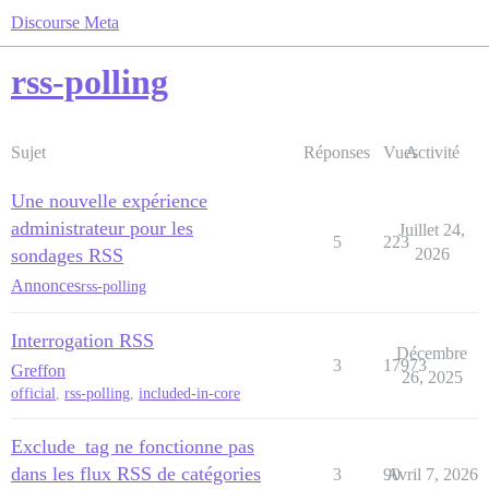
Discourse Meta
rss-polling
Sujet
Réponses
Vues
Activité
Une nouvelle expérience
administrateur pour les
Juillet 24,
5
223
sondages RSS
2026
Annonces
rss-polling
Interrogation RSS
Décembre
3
17973
Greffon
26, 2025
official
,
rss-polling
,
included-in-core
Exclude_tag ne fonctionne pas
dans les flux RSS de catégories
3
90
Avril 7, 2026