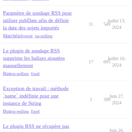
Paramètre de sondage RSS pour
utiliser pubDate afin de définir
Juillet 13,
11
549
la date des sujets importés
2024
Marché
delivered
,
rss-polling
Le plugin de sondage RSS
supprime les balises ajoutées
Juillet 10,
17
605
manuellement
2024
Bug
rss-polling
,
fixed
Exception de travail : méthode
`name` indéfinie pour une
Juin 27,
1
399
instance de String
2024
Bug
rss-polling
,
fixed
Le plugin RSS ne récupère pas
Juin 26,