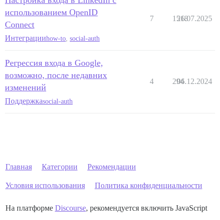
Настройка входа в LinkedIn с
использованием OpenID
7
1518
26.07.2025
Connect
Интеграции
how-to
,
social-auth
Регрессия входа в Google,
возможно, после недавних
4
294
06.12.2024
изменений
Поддержка
social-auth
Главная
Категории
Рекомендации
Условия использования
Политика конфиденциальности
На платформе
Discourse
, рекомендуется включить JavaScript