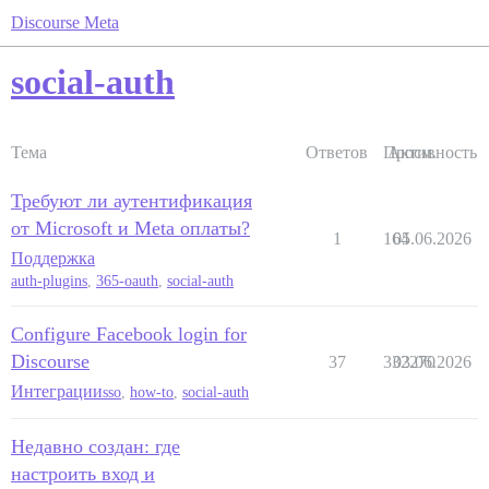
Discourse Meta
social-auth
Тема
Ответов
Просм.
Активность
Требуют ли аутентификация
от Microsoft и Meta оплаты?
1
164
05.06.2026
Поддержка
auth-plugins
,
365-oauth
,
social-auth
Configure Facebook login for
Discourse
37
332270
03.06.2026
Интеграции
sso
,
how-to
,
social-auth
Недавно создан: где
настроить вход и