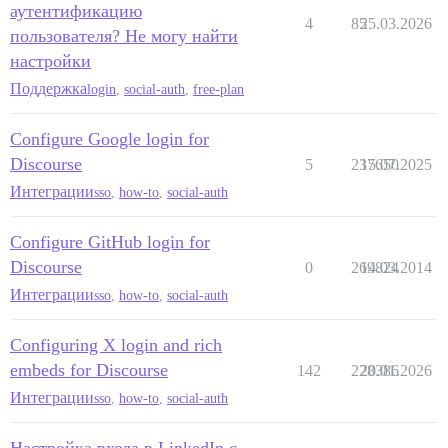
аутентификацию
4
85
25.03.2026
пользователя? Не могу найти
настройки
Поддержка
login
,
social-auth
,
free-plan
Configure Google login for
Discourse
5
237650
15.07.2025
Интеграции
sso
,
how-to
,
social-auth
Configure GitHub login for
Discourse
0
269824
14.03.2014
Интеграции
sso
,
how-to
,
social-auth
Configuring X login and rich
embeds for Discourse
142
228386
20.01.2026
Интеграции
sso
,
how-to
,
social-auth