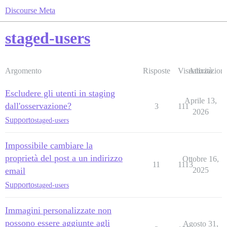
Discourse Meta
staged-users
Argomento
Risposte
Visualizzazioni
Attività
Escludere gli utenti in staging
Aprile 13,
dall'osservazione?
3
111
2026
Supporto
staged-users
Impossibile cambiare la
proprietà del post a un indirizzo
Ottobre 16,
11
1113
email
2025
Supporto
staged-users
Immagini personalizzate non
possono essere aggiunte agli
Agosto 31,