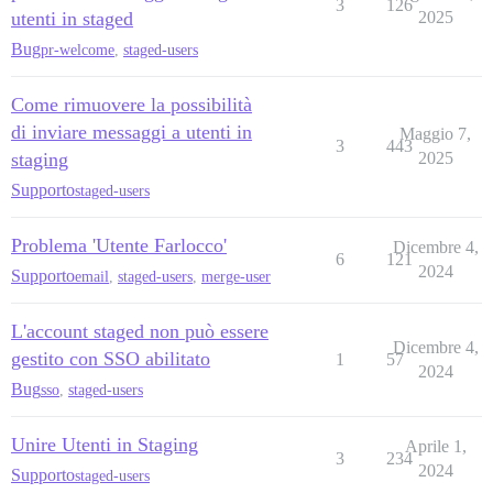
3
126
utenti in staged
2025
Bug
pr-welcome
,
staged-users
Come rimuovere la possibilità
di inviare messaggi a utenti in
Maggio 7,
3
443
staging
2025
Supporto
staged-users
Problema 'Utente Farlocco'
Dicembre 4,
6
121
2024
Supporto
email
,
staged-users
,
merge-user
L'account staged non può essere
Dicembre 4,
gestito con SSO abilitato
1
57
2024
Bug
sso
,
staged-users
Unire Utenti in Staging
Aprile 1,
3
234
2024
Supporto
staged-users