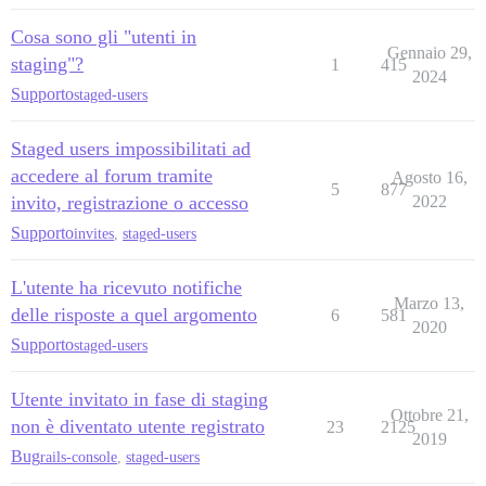
Cosa sono gli "utenti in
Gennaio 29,
staging"?
1
415
2024
Supporto
staged-users
Staged users impossibilitati ad
accedere al forum tramite
Agosto 16,
5
877
invito, registrazione o accesso
2022
Supporto
invites
,
staged-users
L'utente ha ricevuto notifiche
Marzo 13,
delle risposte a quel argomento
6
581
2020
Supporto
staged-users
Utente invitato in fase di staging
Ottobre 21,
non è diventato utente registrato
23
2125
2019
Bug
rails-console
,
staged-users