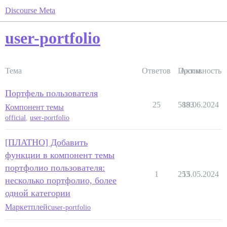
Discourse Meta
user-portfolio
Тема
Ответов
Просм.
Активность
Портфель пользователя
25
5883
19.06.2024
Компонент темы
official
,
user-portfolio
[ПЛАТНО] Добавить
функции в компонент темы
портфолио пользователя:
1
253
15.05.2024
несколько портфолио, более
одной категории
Маркетплейс
user-portfolio