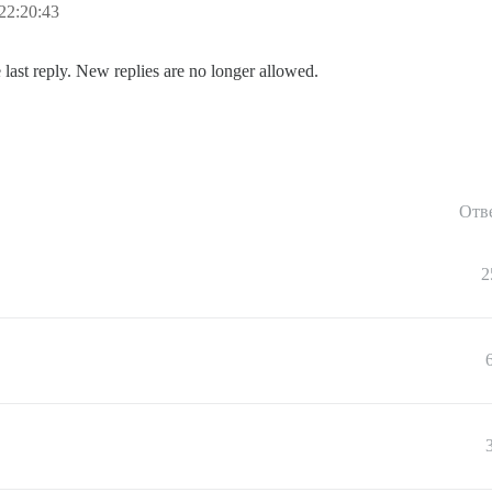
22:20:43
 last reply. New replies are no longer allowed.
Отв
2