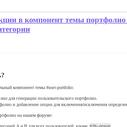
ции в компонент темы портфолио 
атегории
ь?
альный компонент темы
#user-portfolio:
лио для генерации пользовательского портфолио.
тфолио и добавление опции для включения/исключения определе
ортфолио на нашем форуме:
тегорий A и B для всех пользователей, кроме
b2b-group
.