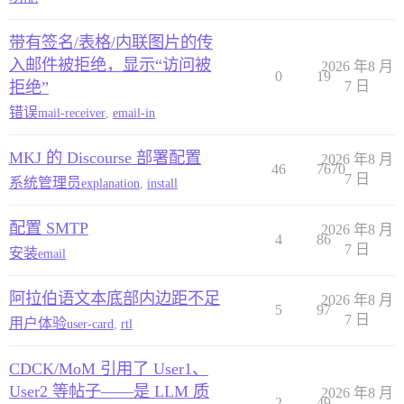
带有签名/表格/内联图片的传
入邮件被拒绝，显示“访问被
2026 年8 月
0
19
拒绝”
7 日
错误
mail-receiver
,
email-in
MKJ 的 Discourse 部署配置
2026 年8 月
46
7670
7 日
系统管理员
explanation
,
install
配置 SMTP
2026 年8 月
4
86
7 日
安装
email
阿拉伯语文本底部内边距不足
2026 年8 月
5
97
7 日
用户体验
user-card
,
rtl
CDCK/MoM 引用了 User1、
User2 等帖子——是 LLM 质
2026 年8 月
2
49