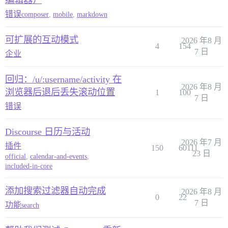
编辑器）
错误
composer
,
mobile
,
markdown
可扩展的互动模式
2026 年8 月
4
154
7 日
企业
回归：/u/:username/activity 在
2026 年8 月
浏览器后退后丢失滚动位置
1
100
7 日
错误
Discourse 日历与活动
2026 年7 月
插件
150
60111
23 日
official
,
calendar-and-events
,
included-in-core
添加搜索过滤器自动完成
2026 年8 月
0
22
7 日
功能
search