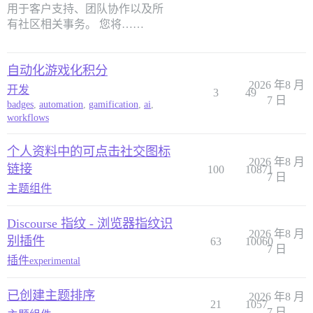
用于客户支持、团队协作以及所
有社区相关事务。 您将……
自动化游戏化积分
2026 年8 月
开发
3
49
7 日
badges
,
automation
,
gamification
,
ai
,
workflows
个人资料中的可点击社交图标
2026 年8 月
链接
100
10871
7 日
主题组件
Discourse 指纹 - 浏览器指纹识
2026 年8 月
别插件
63
10060
7 日
插件
experimental
已创建主题排序
2026 年8 月
21
1057
7 日