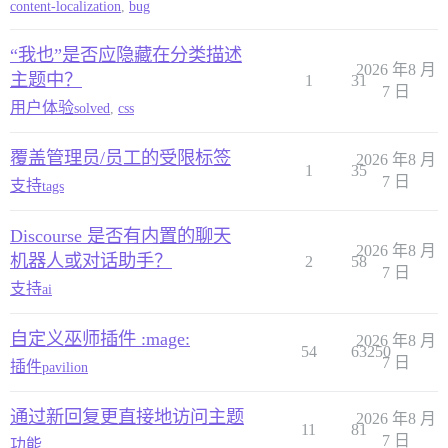
content-localization
,
bug
“我也”是否应隐藏在分类描述
2026 年8 月
主题中？
1
31
7 日
用户体验
solved
,
css
覆盖管理员/员工的受限标签
2026 年8 月
1
35
7 日
支持
tags
Discourse 是否有内置的聊天
2026 年8 月
机器人或对话助手？
2
58
7 日
支持
ai
自定义巫师插件 :mage:
2026 年8 月
54
63250
7 日
插件
pavilion
通过新回复更直接地访问主题
2026 年8 月
11
81
7 日
功能