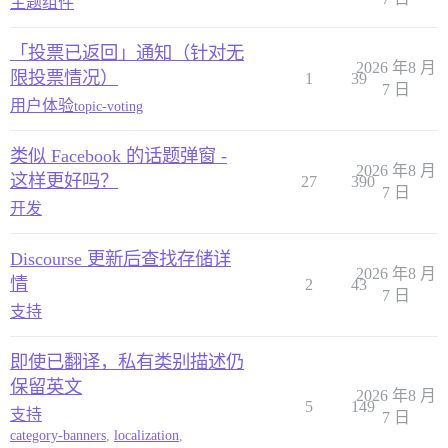
主题组件
「投票已返回」通知（针对无
2026 年8 月
限投票情况）
1
39
7 日
用户体验
topic-voting
类似 Facebook 的话题弹窗 -
2026 年8 月
这样更好吗？
27
390
7 日
开发
Discourse 更新后查找存储详
2026 年8 月
情
2
43
7 日
支持
即使已翻译，私有类别描述仍
保留英文
2026 年8 月
5
149
支持
7 日
category-banners
,
localization
,