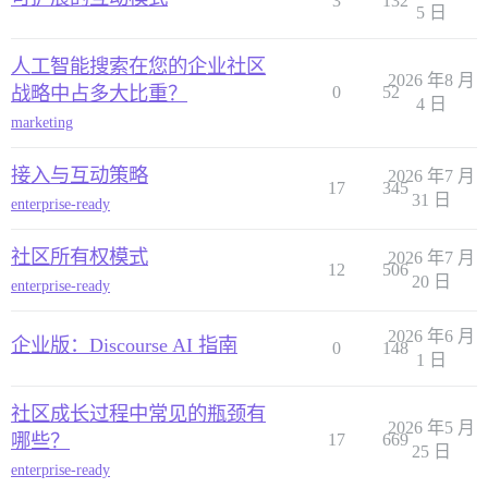
3
132
5 日
人工智能搜索在您的企业社区
2026 年8 月
战略中占多大比重？
0
52
4 日
marketing
接入与互动策略
2026 年7 月
17
345
31 日
enterprise-ready
社区所有权模式
2026 年7 月
12
506
20 日
enterprise-ready
2026 年6 月
企业版：Discourse AI 指南
0
148
1 日
社区成长过程中常见的瓶颈有
2026 年5 月
哪些？
17
669
25 日
enterprise-ready