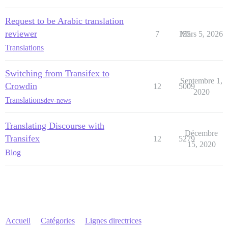
Request to be Arabic translation
reviewer
7
155
Mars 5, 2026
Translations
Switching from Transifex to
Septembre 1,
Crowdin
12
5009
2020
Translations
dev-news
Translating Discourse with
Décembre
Transifex
12
5279
15, 2020
Blog
Accueil
Catégories
Lignes directrices