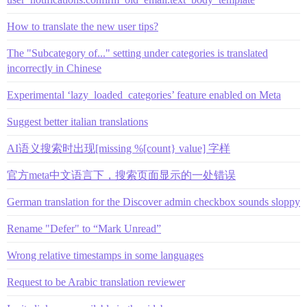
How to translate the new user tips?
The "Subcategory of..." setting under categories is translated
incorrectly in Chinese
Experimental ‘lazy_loaded_categories’ feature enabled on Meta
Suggest better italian translations
AI语义搜索时出现[missing %[count} value] 字样
官方meta中文语言下，搜索页面显示的一处错误
German translation for the Discover admin checkbox sounds sloppy
Rename "Defer" to “Mark Unread”
Wrong relative timestamps in some languages
Request to be Arabic translation reviewer