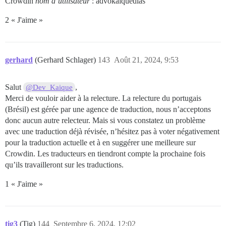
Crowdin
nom d’utilisateur
: advokaiquedias
2 « J'aime »
gerhard
(Gerhard Schlager)
143
Août 21, 2024, 9:53
Salut
,
@Dev_Kaique
Merci de vouloir aider à la relecture. La relecture du portugais
(Brésil) est gérée par une agence de traduction, nous n’acceptons
donc aucun autre relecteur. Mais si vous constatez un problème
avec une traduction déjà révisée, n’hésitez pas à voter négativement
pour la traduction actuelle et à en suggérer une meilleure sur
Crowdin. Les traducteurs en tiendront compte la prochaine fois
qu’ils travailleront sur les traductions.
1 « J'aime »
tig3
(Tig)
144
Septembre 6, 2024, 12:02