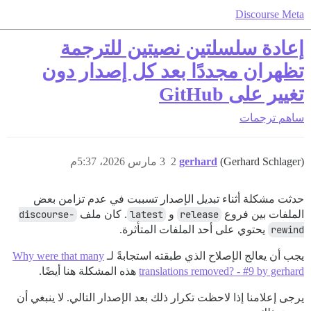
Discourse Meta
إعادة سلسلتين نصيتين للترجمة
تظهران مجددًا بعد كل إصدار دون
تغيير على GitHub
ساهم
ترجمات
(Gerhard Schlager)
gerhard
2
3 مارس 2026، 5:37م
حدثت مشكلة أثناء تبديل الإصدار تسببت في عدم تزامن بعض
الملفات بين فروع
release
و
latest
. كان ملف
discourse-
rewind
يحتوي على أحد الملفات المتأثرة.
يجب أن يعالج الإصلاح الذي طبقته استجابةً لـ
Why were that many
translations removed? - #9 by gerhard
هذه المشكلة هنا أيضًا.
يرجى إعلامنا إذا لاحظت تكرار ذلك بعد الإصدار التالي. لا ينبغي أن