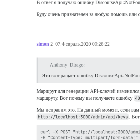
В ответ я получаю ошибку DiscourseApi::NotFoun
Буду очень признателен за любую помощь или с
simon
2
07.Февраль.2020 00:28:22
Anthony_Dirago:
Это возвращает ошибку DiscourseApi::NotFoun
Маршрут для генерации API-ключей изменился, 
маршруту. Вот почему вы получаете ошибку
40
Мы исправим это. На данный момент, если вам 
http://localhost:3000/admin/api/keys
. Во
curl -X POST "http://localhost:3000/admi
-H "Content-Type: multipart/form-data;" 