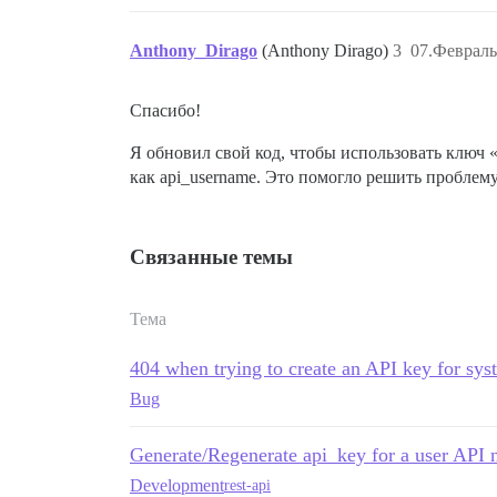
Anthony_Dirago
(Anthony Dirago)
3
07.Февраль
Спасибо!
Я обновил свой код, чтобы использовать ключ 
как api_username. Это помогло решить проблему
Связанные темы
Тема
404 when trying to create an API key for sys
Bug
Generate/Regenerate api_key for a user API 
Development
rest-api