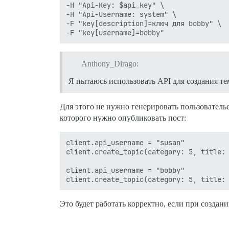
-H "Api-Key: $api_key" \

-H "Api-Username: system" \

-F "key[description]=ключ для bobby" \

Anthony_Dirago:
Я пытаюсь использовать API для создания тем
Для этого не нужно генерировать пользователь
которого нужно опубликовать пост:
client.api_username = "susan"

client.create_topic(category: 5, title: 
client.api_username = "bobby"

Это будет работать корректно, если при создан