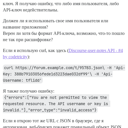
ключ. Я получаю ошибку, что либо имя пользователя, либо
API-ключ недействительны.
Должен ли я использовать свое имя пользователя или
название приложения?
Верен ли хотя бы формат API-ключа, возможно, что-то пошло
не так при расшифровке?
Если я использую curl, как здесь (
Discourse-user-notes API - #4
by codetricity
):
curl https://forum.example.com/t/95783.json\ -H 'Api-
Key: 388b79103056fede1d3223dae032df99'\ -H 'Api-
Username: tflidd'
Я также получаю ошибку:
{"errors":["You are not permitted to view the 
requested resource. The API username or key is 
invalid."],"error_type":"invalid_access"}
Если я открою тот же URL с JSON в браузере, где я
авторизован, веб-браузер покажет правильный объект JSON.