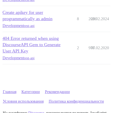
Create apikey for user
programmatically as admin
8
2026
26.02.2024
Development
rest-api
404 Error returned when using
DiscourseAPI Gem to Generate
2
978
07.02.2020
User API Key
Development
rest-api
Главная
Категории
Рекомендации
Условия использования
Политика конфиденциальности
На платформе
Discourse
, рекомендуется включить JavaScript