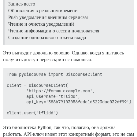
Запись всего
Обновления в реальном времени
Push-уведомления внешним сервисам
Чтение и очистка уведомлений
Чтение информации о сессии пользователя
Создание одноразового токена входа
Это выглядит довольно хорошо. Однако, когда я пытаюсь
получить доступ через скрипт с помощью:
from pydiscourse import DiscourseClient

client = DiscourseClient(

        'https://forum.example.com',

        api_username='tflidd',

        api_key='388b79103056fede1d3223dae032df99')

Это библиотека Python, так что, полагаю, она должна
работать. API-ключ имеет этот конкретный формат, это не сам