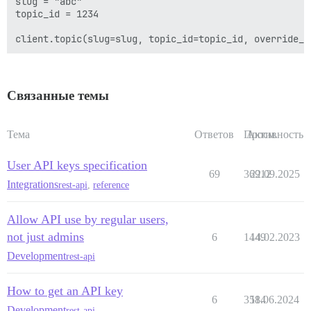
slug = "abc"

topic_id = 1234

Связанные темы
Тема
Ответов
Просм.
Активность
User API keys specification
69
36912
22.09.2025
Integrations
rest-api
,
reference
Allow API use by regular users,
not just admins
6
1449
14.02.2023
Development
rest-api
How to get an API key
6
3584
11.06.2024
Development
rest-api