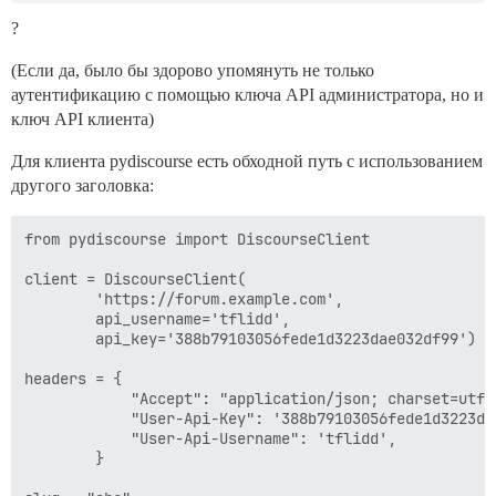
?
(Если да, было бы здорово упомянуть не только
аутентификацию с помощью ключа API администратора, но и
ключ API клиента)
Для клиента pydiscourse есть обходной путь с использованием
другого заголовка:
from pydiscourse import DiscourseClient

client = DiscourseClient(

        'https://forum.example.com',

        api_username='tflidd',

        api_key='388b79103056fede1d3223dae032df99')

headers = {

            "Accept": "application/json; charset=utf-8
            "User-Api-Key": '388b79103056fede1d3223dae
            "User-Api-Username": 'tflidd',

        }
