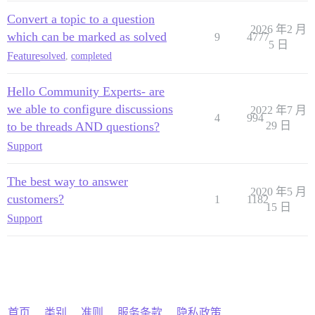
Convert a topic to a question
2026 年2 月
which can be marked as solved
9
4777
5 日
Feature
solved
,
completed
Hello Community Experts- are
we able to configure discussions
2022 年7 月
4
994
to be threads AND questions?
29 日
Support
The best way to answer
2020 年5 月
customers?
1
1182
15 日
Support
首页
类别
准则
服务条款
隐私政策