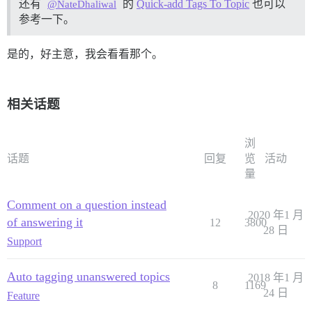
还有
的
Quick-add Tags To Topic
也可以
@NateDhaliwal
参考一下。
是的，好主意，我会看看那个。
相关话题
浏
话题
回复
览
活动
量
Comment on a question instead
2020 年1 月
of answering it
12
3800
28 日
Support
Auto tagging unanswered topics
2018 年1 月
8
1169
24 日
Feature