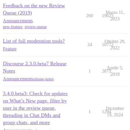
Feedback on the new Review
Queue (2019)
Marzo 11,
260
19625
2023
Announcements
new-feature
,
review-queue
List of full moderation tools?
Ottobre 29,
24
10772
2022
Feature
Discourse 2.3.0.beta7 Release
Aprile 5,
Notes
1
2875
2019
Announcements
release-notes
3.4.0.beta3: Check for updates
on What’s New page, filter by
user in the review queue,
Dicembre
1
1294
threading in Chat DMs and
19, 2024
group chats, and more