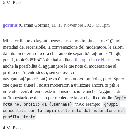
6 Mi Piace
gormus
(Osman Görmüş)
11
13 Novembre 2025, 6:31pm
Mi piace il nuovo layout, penso che sia molto più chiaro : )))\n\nI
metadati del recensibile, la conversazione del moderatore, le azioni
da intraprendere sono ora chiaramente separati.\n\n[quote="hugh,
post:1, topic:388194"]\nSe hai abilitato
il plugin User Notes
, avrai
anche la possibilità di aggiungere le tue note di moderazione al
profilo dell’utente stesso, senza doverci
navigare.\n[/quote]\n\nQuesto è il mio nuovo preferito, però. Spero
che questo aiuterà i nostri moderatori a utilizzare ancora di più le
note utente.\n\nPrendereste in considerazione anche l’aggiunta di
un’impostazione del sito per richiedere la casella di controllo
Copia 
nota nel profilo di {username}
?\nAd esempio,
gruppi 
consentiti per la copia delle note del moderatore nel 
profilo utente
4 Mi Piace