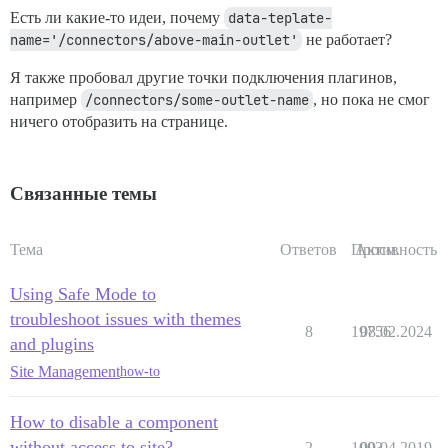
Есть ли какие-то идеи, почему
data-teplate-
name='/connectors/above-main-outlet'
не работает?
Я также пробовал другие точки подключения плагинов,
например
/connectors/some-outlet-name
, но пока не смог
ничего отобразить на странице.
Связанные темы
Тема
Ответов
Просм.
Активность
Using Safe Mode to
troubleshoot issues with themes
8
19756
08.02.2024
and plugins
Site Management
how-to
How to disable a component
without access to site?
2
1003
09.04.2019