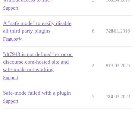
Support
A "safe mode" to easily disable
all third party plugins
6
7484
26.11.2016
Feature
rfc
"dt7948 is not defined" error on
discourse.com-hosted site and
2
87
13.03.2025
safe-mode not working
Support
Safe-mode failed with a plugin
5
781
14.03.2023
Support