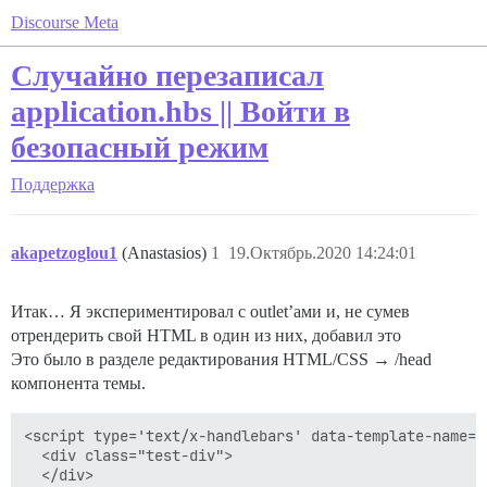
Discourse Meta
Случайно перезаписал
application.hbs || Войти в
безопасный режим
Поддержка
akapetzoglou1
(Anastasios)
1
19.Октябрь.2020 14:24:01
Итак… Я экспериментировал с outlet’ами и, не сумев
отрендерить свой HTML в один из них, добавил это
Это было в разделе редактирования HTML/CSS → /head
компонента темы.
<script type='text/x-handlebars' data-template-name='a
  <div class="test-div">

  </div>
