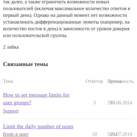
так далее, а также ограничить возможности новых
пользователей (включая максимальное количество ответов в
первый день). Однако на данный момент нет возможности
устанавливать дифференцированные лимиты (например, на
количество постов в день) в зависимости от уровня доверия
или пользовательской группы.
2 лайка
Связанные темы
Тема
Ответов
Просм.
Активность
How to set message limits for
user groups?
3
296
13.06.2024
Support
Limit the daily number of posts
from a user
10
5004
25.07.2018