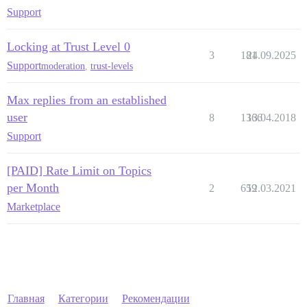
Support
Locking at Trust Level 0
3
181
24.09.2025
Support
moderation
,
trust-levels
Max replies from an established
user
8
1366
13.04.2018
Support
[PAID] Rate Limit on Topics
per Month
2
659
12.03.2021
Marketplace
Главная
Категории
Рекомендации