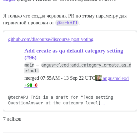
Я только что создал черновик PR по этому параметру для
первичной проверки от
.
@techAPJ
github.com/discourse/discourse-post-voting
Add create as qa default category setting
(#96)
main
angusmcleod:add_category_create_as_d
←
efault
merged
07:55AM - 13 Sep 22 UTC
angusmcleod
+98
-0
@techAPJ This is a draft for "[Add setting 
QuestionAnswer at the category level]
…
7 лайков