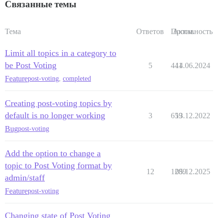
Связанные темы
Тема
Ответов
Просм.
Активность
Limit all topics in a category to
be Post Voting
5
441
14.06.2024
Feature
post-voting
,
completed
Creating post-voting topics by
default is no longer working
3
659
13.12.2022
Bug
post-voting
Add the option to change a
topic to Post Voting format by
12
1289
05.12.2025
admin/staff
Feature
post-voting
Changing state of Post Voting