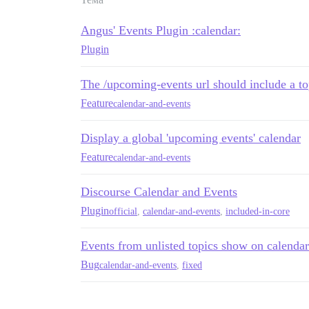
Angus' Events Plugin :calendar:
Plugin
The /upcoming-events url should include a top
Feature
calendar-and-events
Display a global 'upcoming events' calendar
Feature
calendar-and-events
Discourse Calendar and Events
Plugin
official
,
calendar-and-events
,
included-in-core
Events from unlisted topics show on calendar
Bug
calendar-and-events
,
fixed