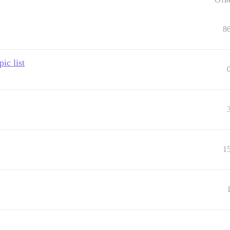
8
ic list
1