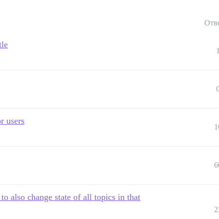
Отв
tle
r users
1
6
 also change state of all topics in that
2