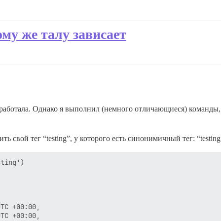
му же талу зависает
сработала. Однако я выполнил (немного отличающиеся) команды,
ь свой тег “testing”, у которого есть синонимичный тег: “testing
ting')

TC +00:00,

TC +00:00,
