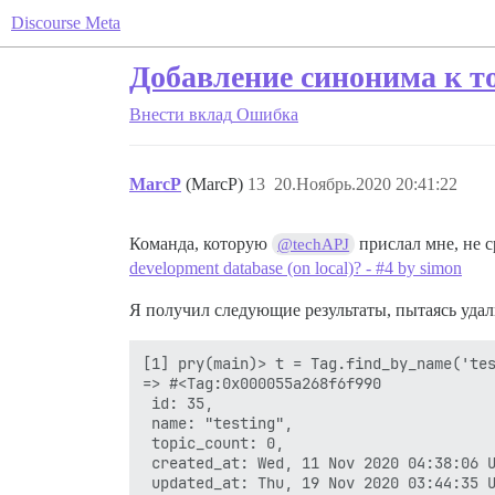
Discourse Meta
Добавление синонима к то
Внести вклад
Ошибка
MarcP
(MarcP)
13
20.Ноябрь.2020 20:41:22
Команда, которую
прислал мне, не 
@techAPJ
development database (on local)? - #4 by simon
Я получил следующие результаты, пытаясь удалит
[1] pry(main)> t = Tag.find_by_name('tes
=> #<Tag:0x000055a268f6f990

 id: 35,

 name: "testing",

 topic_count: 0,

 created_at: Wed, 11 Nov 2020 04:38:06 U
 updated_at: Thu, 19 Nov 2020 03:44:35 U