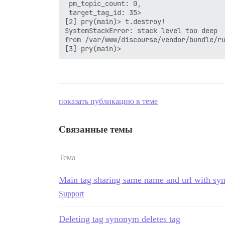
 pm_topic_count: 0,

 target_tag_id: 35>

[2] pry(main)> t.destroy!

SystemStackError: stack level too deep

from /var/www/discourse/vendor/bundle/ru
показать публикацию в теме
Связанные темы
Тема
Main tag sharing same name and url with s
Support
Deleting tag synonym deletes tag