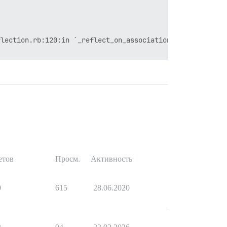
lection.rb:120:in `_reflect_on_association'

етов
Просм.
Активность
0
615
28.06.2020