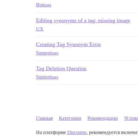
Bug
tags
Editing synonyms of a tag: missing image
UX
Creating Tag Synonym Error
Support
tags
Tag Deletion Question
Support
tags
Главная
Категории
Рекомендации
Услов
На платформе
Discourse
, рекомендуется включит