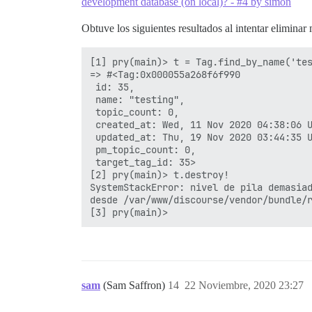
development database (on local)? - #4 by simon
Obtuve los siguientes resultados al intentar eliminar 
[1] pry(main)> t = Tag.find_by_name('tes
=> #<Tag:0x000055a268f6f990

 id: 35,

 name: "testing",

 topic_count: 0,

 created_at: Wed, 11 Nov 2020 04:38:06 U
 updated_at: Thu, 19 Nov 2020 03:44:35 U
 pm_topic_count: 0,

 target_tag_id: 35>

[2] pry(main)> t.destroy!

SystemStackError: nivel de pila demasiad
desde /var/www/discourse/vendor/bundle/r
sam
(Sam Saffron)
14
22 Noviembre, 2020 23:27