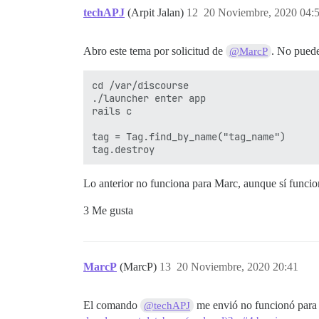
techAPJ
(Arpit Jalan)
12
20 Noviembre, 2020 04:
Abro este tema por solicitud de
. No puede
@MarcP
cd /var/discourse

./launcher enter app

rails c

tag = Tag.find_by_name("tag_name")

Lo anterior no funciona para Marc, aunque sí funci
3 Me gusta
MarcP
(MarcP)
13
20 Noviembre, 2020 20:41
El comando
me envió no funcionó para m
@techAPJ