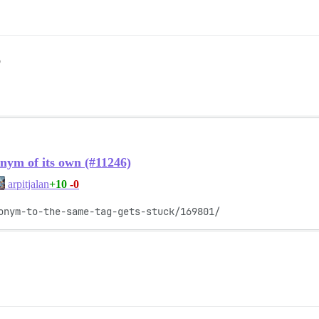
6
onym of its own (#11246)
+10
-0
arpitjalan
onym-to-the-same-tag-gets-stuck/169801/