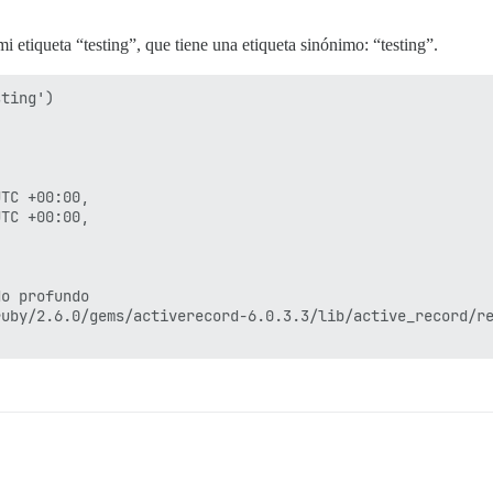
mi etiqueta “testing”, que tiene una etiqueta sinónimo: “testing”.
ting')

TC +00:00,

TC +00:00,

o profundo

uby/2.6.0/gems/activerecord-6.0.3.3/lib/active_record/re